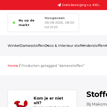
Ga naar de inhoud
Gratis bezorging v.a. €60,-
Hoogeveen
Nu op de
06-08-2026,
08:00
markt
tot 13:00
Winkel
Damesstoffen
Deco & Interieur stof
Kinderstoffen
K
Home
/
Producten getagged “damesstoffen”
Stof
Kom je er niet
uit?
Bij Makoma