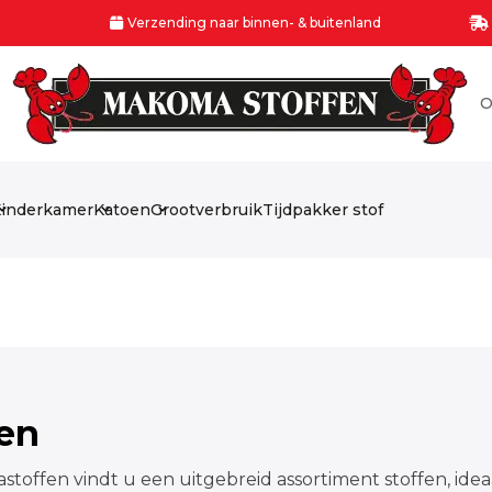
Verzending naar binnen- & buitenland
O
inderkamer
Katoen
Grootverbruik
Tijdpakker stof
fen
stoffen vindt u een uitgebreid assortiment stoffen, idea