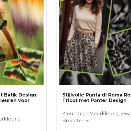
t Batik Design:
Stijlvolle Punta di Roma Ro
kleuren voor
Tricot met Panter Design
Kleur: Grijs, Meerkleurig, Zwa
erkleurig
Breedte: 150