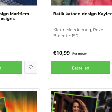
sign Maritiem
Batik katoen design Kayle
designs
Kleur: Meerkleurig, Roze
Breedte: 150
€
10,99
Per meter
n
Bestellen