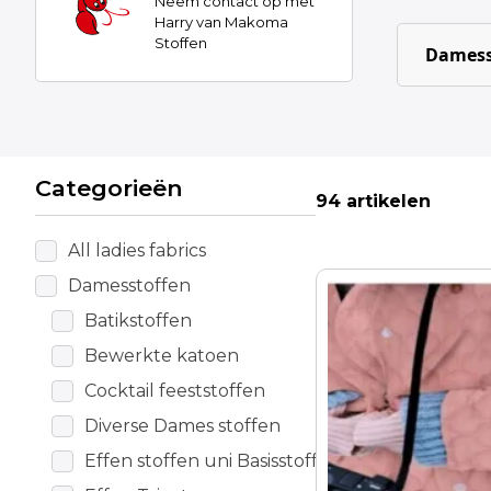
Neem contact op met
Harry van Makoma
Stoffen
Damess
Categorieën
94 artikelen
All ladies fabrics
Damesstoffen
Dit
product
Batikstoffen
heeft
Bewerkte katoen
meerdere
Cocktail feeststoffen
variaties.
Deze
Diverse Dames stoffen
optie
Effen stoffen uni Basisstoffen
kan