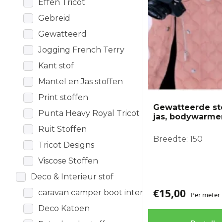
Effen Tricot
gekozen
worden
Gebreid
op
Gewatteerd
de
Jogging French Terry
productpagina
Kant stof
Mantel en Jas stoffen
Print stoffen
Gewatteerde st
Punta Heavy Royal Tricot
jas, bodywarme
Ruit Stoffen
Breedte: 150
Tricot Designs
Viscose Stoffen
Deco & Interieur stof
€
15,00
caravan camper boot interieur
Per meter
Deco Katoen