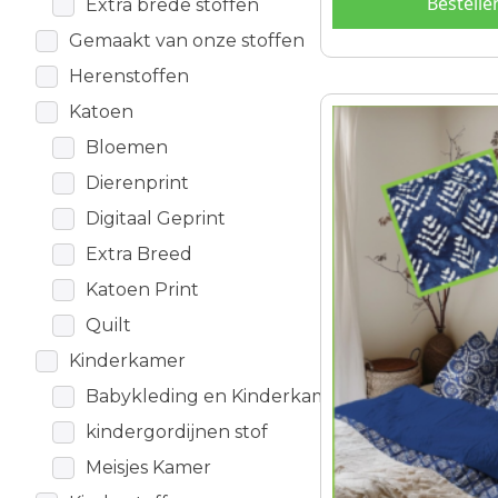
Bestelle
Extra brede stoffen
Gemaakt van onze stoffen
Herenstoffen
Katoen
Dit
product
Bloemen
heeft
Dierenprint
meerdere
Digitaal Geprint
variaties.
Deze
Extra Breed
optie
Katoen Print
kan
Quilt
gekozen
worden
Kinderkamer
op
Babykleding en Kinderkamer
de
kindergordijnen stof
productpagina
Meisjes Kamer