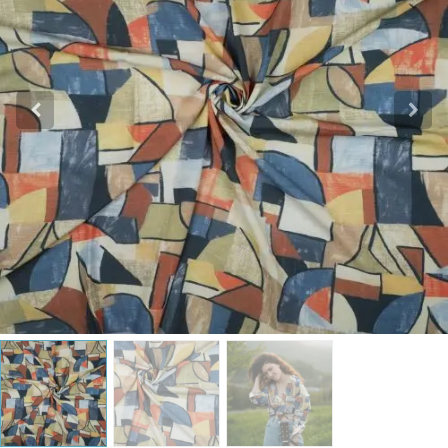
Katoen
Grootverbruik
Tijdpakker stof