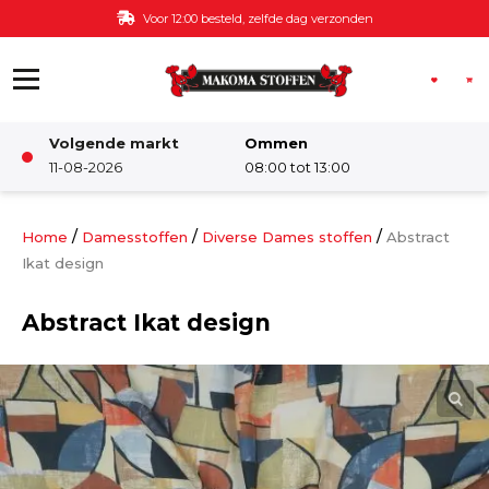
Ga naar de inhoud
Voor 12:00 besteld, zelfde dag verzonden
Volgende markt
Ommen
Winkel
11-08-2026
08:00 tot 13:00
Damesstoffen
/
/
/
Home
Damesstoffen
Diverse Dames stoffen
Abstract
Ikat design
Deco & Interieur stof
Abstract Ikat design
Kinderstoffen
Kinderkamer