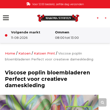
Ga naar de inhoud
Voor 12:00 besteld, zelfde dag verzonden
Volgende markt
Ommen
Winkel
11-08-2026
08:00 tot 13:00
Damesstoffen
/
/
/
Home
Katoen
Katoen Print
Viscose poplin
bloembladeren Perfect voor creatieve dameskleding
Deco & Interieur stof
Viscose poplin bloembladeren
Perfect voor creatieve
Kinderstoffen
dameskleding
Kinderkamer