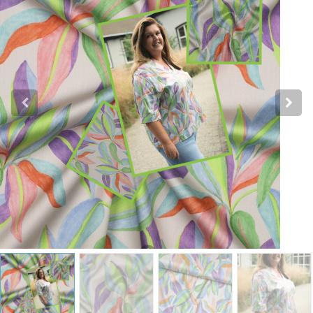
Katoen
Grootverbruik
Tijdpakker stof