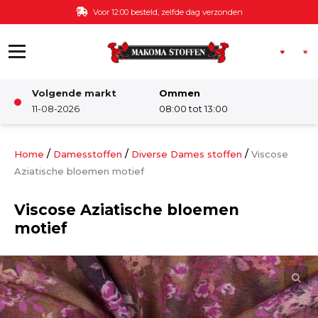
Ga naar de inhoud
Voor 12:00 besteld, zelfde dag verzonden
Volgende markt
Ommen
Winkel
11-08-2026
08:00 tot 13:00
Damesstoffen
/
/
/
Home
Damesstoffen
Diverse Dames stoffen
Viscose
Aziatische bloemen motief
Deco & Interieur stof
Viscose Aziatische bloemen
motief
Kinderstoffen
Kinderkamer