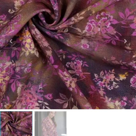
Katoen
Grootverbruik
Tijdpakker stof