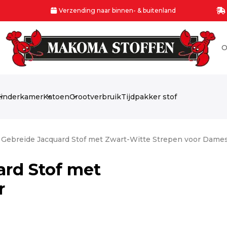
Verzending naar binnen- & buitenland
O
inderkamer
Katoen
Grootverbruik
Tijdpakker stof
le Gebreide Jacquard Stof met Zwart-Witte Strepen voor Dame
ard Stof met
r