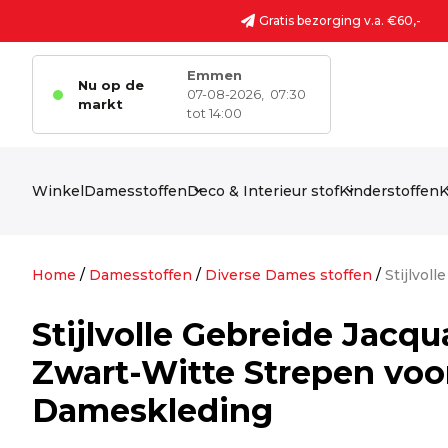
Ga naar de inhoud
Gratis bezorging v.a. €60,-
Emmen
Nu op de
07-08-2026,
07:30
markt
tot 14:00
Winkel
Damesstoffen
Deco & Interieur stof
Kinderstoffen
K
Home
/
Damesstoffen
/
Diverse Dames stoffen
/
Stijlvol
Stijlvolle Gebreide Jacqu
Zwart-Witte Strepen voo
Dameskleding