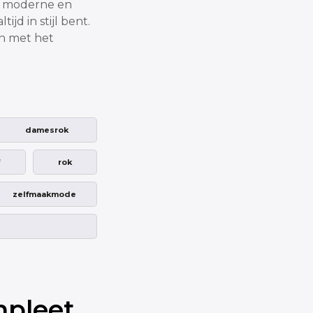
n moderne en
ijd in stijl bent.
in met het
damesrok
f
rok
zelfmaakmode
mpleet