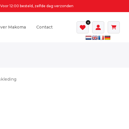
Voor 12:00 besteld, zelfde dag verzonden
0
ver Makoma
Contact
skleding