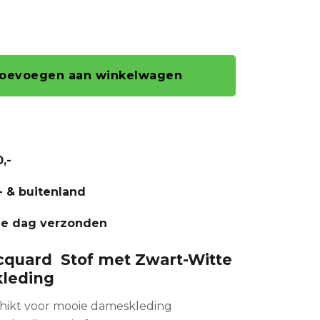
oevoegen aan winkelwagen
,-
- & buitenland
fde dag verzonden
acquard Stof met Zwart-Witte
leding
chikt voor mooie dameskleding