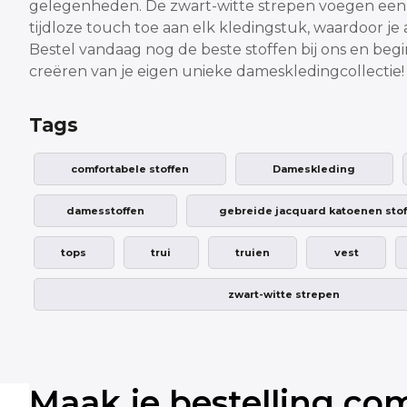
gelegenheden. De zwart-witte strepen voegen ee
tijdloze touch toe aan elk kledingstuk, waardoor je alt
Bestel vandaag nog de beste stoffen bij ons en beg
creëren van je eigen unieke dameskledingcollectie!
Tags
comfortabele stoffen
Dameskleding
damesstoffen
gebreide jacquard katoenen sto
tops
trui
truien
vest
zwart-witte strepen
Maak je bestelling co