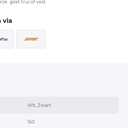
ok gilet trui of vest
 via
Wit, Zwart
150