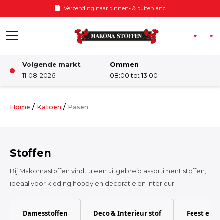
Ga naar de inhoud
Verzending naar binnen- & buitenland
Volgende markt
Ommen
Winkel
11-08-2026
08:00 tot 13:00
Damesstoffen
/
/
Home
Katoen
Pasen
Deco & Interieur stof
Stoffen
Kinderstoffen
Bij Makomastoffen vindt u een uitgebreid assortiment stoffen,
ideaal voor kleding hobby en decoratie en interieur
Kinderkamer
Damesstoffen
Deco & Interieur stof
Feest en 