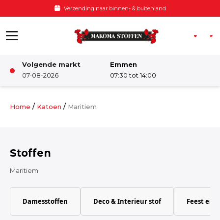
Ga naar de inhoud
Voor 12:00 besteld, zelfde dag verzonden
Volgende markt
Emmen
Winkel
07-08-2026
07:30 tot 14:00
Damesstoffen
/
/
Home
Katoen
Maritiem
Deco & Interieur stof
Stoffen
Kinderstoffen
Maritiem
Kinderkamer
Damesstoffen
Deco & Interieur stof
Feest en 