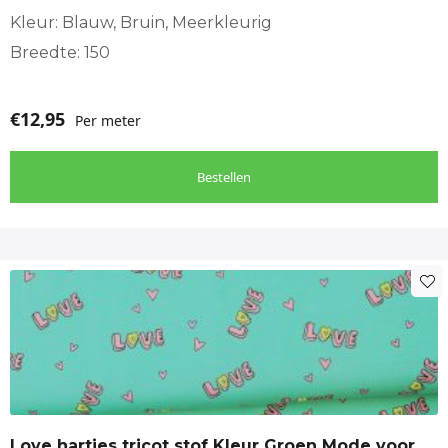
Meisjeskleding
Kleur: Blauw, Bruin, Meerkleurig
Breedte: 150
€
12,95
Per meter
Bestellen
Love hartjes tricot stof Kleur Groen Mode voor