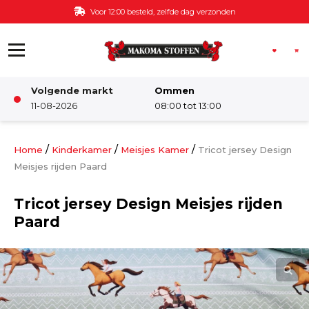
Ga naar de inhoud
Voor 12:00 besteld, zelfde dag verzonden
Volgende markt
Ommen
Winkel
11-08-2026
08:00 tot 13:00
Damesstoffen
/
/
/
Home
Kinderkamer
Meisjes Kamer
Tricot jersey Design
Meisjes rijden Paard
Deco & Interieur stof
Tricot jersey Design Meisjes rijden
Paard
Kinderstoffen
Kinderkamer