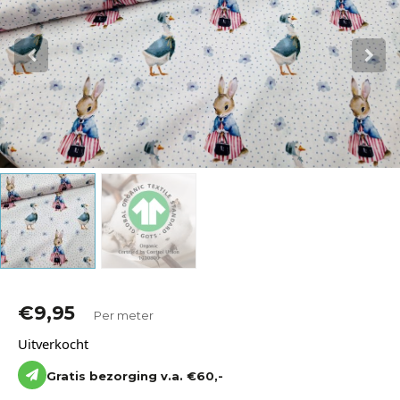
Katoen
Grootverbruik
Tijdpakker stof
€
9,95
Per meter
Uitverkocht
Gratis bezorging v.a. €60,-