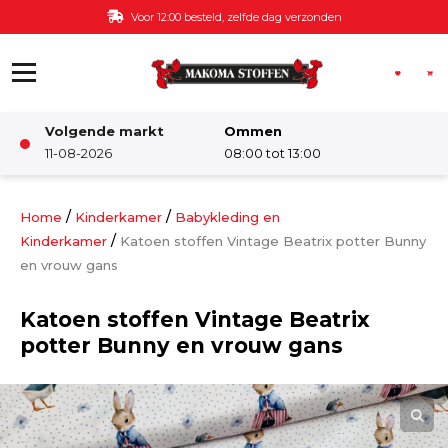
Ga naar de inhoud
Voor 12:00 besteld, zelfde dag verzonden
Volgende markt
Ommen
Winkel
11-08-2026
08:00 tot 13:00
Damesstoffen
/
/
Home
Kinderkamer
Babykleding en
/
Kinderkamer
Katoen stoffen Vintage Beatrix potter Bunny
en vrouw gans
Deco & Interieur stof
Katoen stoffen Vintage Beatrix
Kinderstoffen
potter Bunny en vrouw gans
Kinderkamer