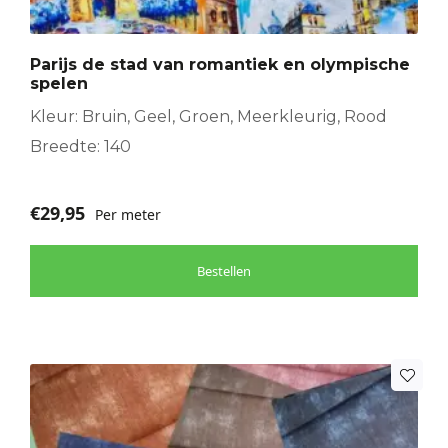
Parijs de stad van romantiek en olympische
spelen
Kleur: Bruin, Geel, Groen, Meerkleurig, Rood
Breedte: 140
€
29,95
Per meter
Bestellen
Dit
product
heeft
meerdere