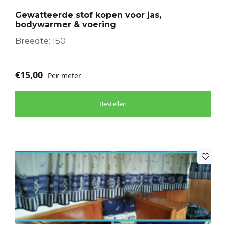
optie
Gewatteerde stof kopen voor jas,
kan
bodywarmer & voering
gekozen
worden
Breedte: 150
op
de
€
15,00
Per meter
productpagina
Bestellen