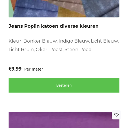
variaties.
Deze
optie
Jeans Poplin katoen diverse kleuren
kan
gekozen
worden
Kleur: Donker Blauw, Indigo Blauw, Licht Blauw,
op
Licht Bruin, Oker, Roest, Steen Rood
de
productpagina
€
9,99
Per meter
Bestellen