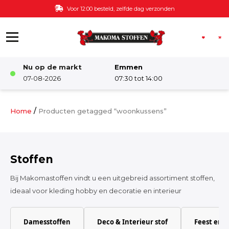
Ga naar de inhoud
Gratis bezorging v.a. €60,-
Nu op de markt
Emmen
Winkel
07-08-2026
07:30 tot 14:00
Damesstoffen
/
Home
Producten getagged “woonkussens”
Deco & Interieur stof
Stoffen
Kinderstoffen
Bij Makomastoffen vindt u een uitgebreid assortiment stoffen,
ideaal voor kleding hobby en decoratie en interieur
Kinderkamer
Damesstoffen
Deco & Interieur stof
Feest en 