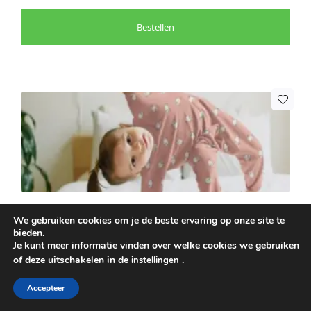
Bestellen
Zelf een leuke pyjama maken
We gebruiken cookies om je de beste ervaring op onze site te
bieden.
Je kunt meer informatie vinden over welke cookies we gebruiken
Kleur: Meerkleurig, Beige, Ecru
of deze uitschakelen in de
.
instellingen
Breedte: 140
Accepteer