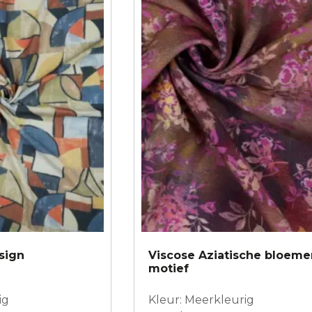
esign
Viscose Aziatische bloeme
motief
ig
Kleur: Meerkleurig