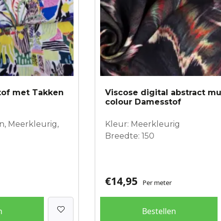
stof met Takken
Viscose digital abstract mu
colour Damesstof
n, Meerkleurig,
Kleur: Meerkleurig
Breedte: 150
€
14,95
Per meter
n
Bestellen