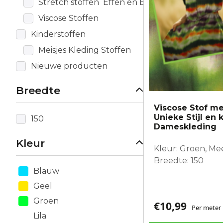
Stretch stoffen Effen en Bewerkt
Viscose Stoffen
Kinderstoffen
Meisjes Kleding Stoffen
Nieuwe producten
Breedte
Viscose Stof me
Unieke Stijl en 
150
Dameskleding
Kleur
Kleur: Groen, Me
Breedte: 150
Blauw
Geel
Groen
€
10,99
Per meter
Lila