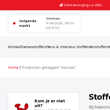
Ga naar de inhoud
Gratis bezorging v.a. €60,-
Ommen
Volgende
11-08-2026,
08:00
markt
tot 13:00
Winkel
Damesstoffen
Deco & Interieur stof
Kinderstoffen
K
Home
/
Producten getagged “Viscose”
Stof
Kom je er niet
uit?
Bij Makoma