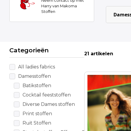
Neem contact op met
Harry van Makoma
Stoffen
Damess
Categorieën
21 artikelen
All ladies fabrics
Damesstoffen
Batikstoffen
Cocktail feeststoffen
Diverse Dames stoffen
Print stoffen
Ruit Stoffen