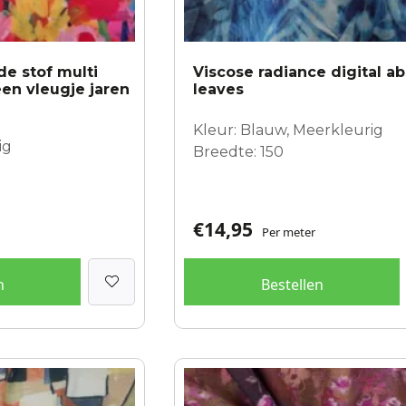
e stof multi
Viscose radiance digital ab
een vleugje jaren
leaves
Kleur: Blauw, Meerkleurig
ig
Breedte: 150
€
14,95
Per meter
n
Bestellen