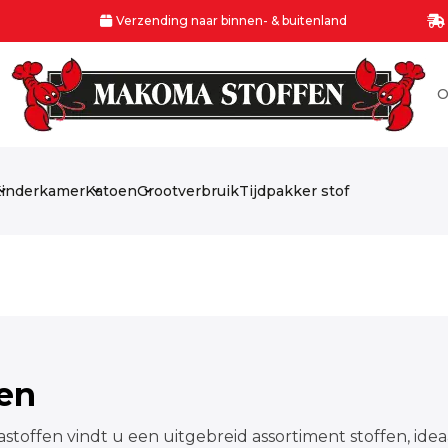
Verzending naar binnen- & buitenland
O
inderkamer
Katoen
Grootverbruik
Tijdpakker stof
fen
stoffen vindt u een uitgebreid assortiment stoffen, idea