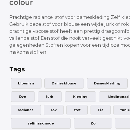
colour
Prachtige radiance stof voor dameskleding
Zelf kle
Gebruik deze stof voor blouse een wijde jurk of rok 
prachtige viscose stof heeft een prettig draagcomfo
vallende stof
Een stof die nooit verveelt geschikt vo
gelegenheden
Stoffen kopen voor een tijdloze mod
makomastoffen
Tags
bloemen
Damesblouse
Dameskleding
Dye
jurk
Kleding
kledingnaai
radiance
rok
stof
Tie
tuni
zelfmaakmode
Zo