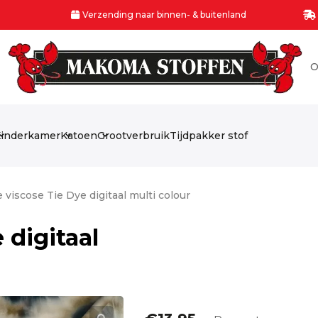
Verzending naar binnen- & buitenland
O
inderkamer
Katoen
Grootverbruik
Tijdpakker stof
 viscose Tie Dye digitaal multi colour
 digitaal