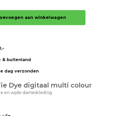
oevoegen aan winkelwagen
,-
- & buitenland
fde dag verzonden
ie Dye digitaal multi colour
de en wijde dameskleding