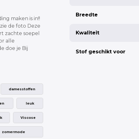
Breedte
ding maken is in!!
zie de foto
Deze
Kwaliteit
rt zachte soepel
or alle
e doe je Bij
Stof geschikt voor
damesstoffen
en
leuk
ek
Viscose
zomermode