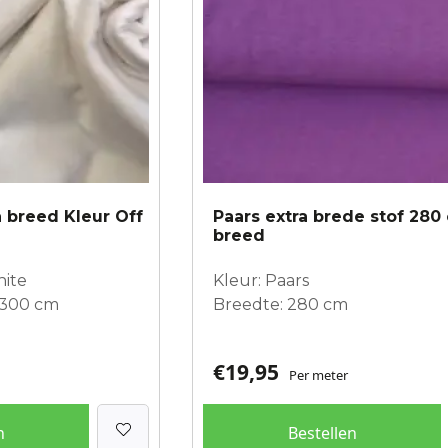
a breed Kleur Off
Paars extra brede stof 280
breed
hite
Kleur: Paars
 300 cm
Breedte: 280 cm
€
19,95
Per meter
n
Bestellen