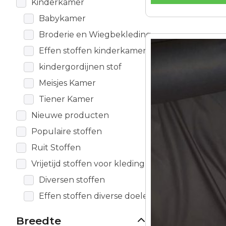
Kinderkamer
Babykamer
Broderie en Wiegbekleding
Dit
Effen stoffen kinderkamer
product
kindergordijnen stof
heeft
meerdere
Meisjes Kamer
variaties.
Tiener Kamer
Deze
Nieuwe producten
optie
kan
Populaire stoffen
gekozen
Ruit Stoffen
worden
Vrijetijd stoffen voor kleding
op
de
Diversen stoffen
productpagina
Effen stoffen diverse doeleinden
Breedte