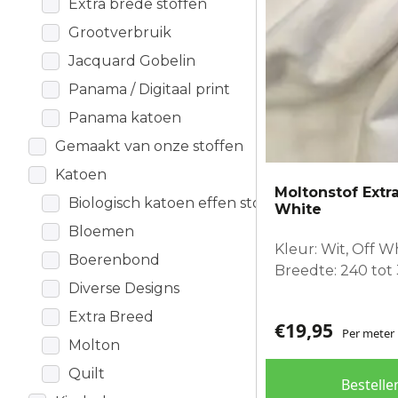
Extra brede stoffen
Grootverbruik
Jacquard Gobelin
Panama / Digitaal print
Panama katoen
Gemaakt van onze stoffen
Katoen
Moltonstof Extr
Biologisch katoen effen stof
White
Bloemen
Kleur: Wit, Off W
Boerenbond
Breedte: 240 tot
Diverse Designs
Extra Breed
€
19,95
Per meter
Molton
Quilt
Bestelle