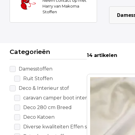
Neem contact op met
Harry van Makoma
Stoffen
Damess
Categorieën
14 artikelen
Damesstoffen
Ruit Stoffen
Deco & Interieur stof
caravan camper boot interieur
Deco 280 cm Breed
Deco Katoen
Diverse kwaliteiten Effen stoffen