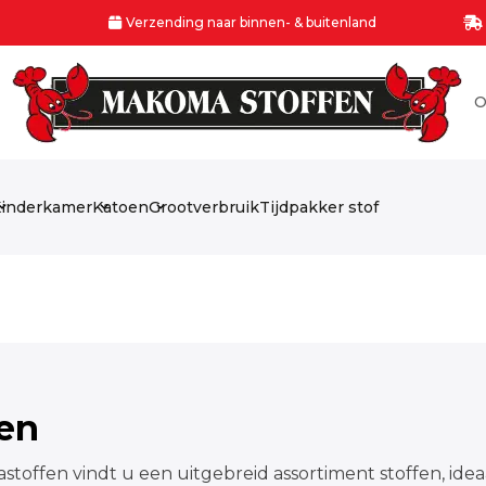
Verzending naar binnen- & buitenland
O
inderkamer
Katoen
Grootverbruik
Tijdpakker stof
fen
stoffen vindt u een uitgebreid assortiment stoffen, idea