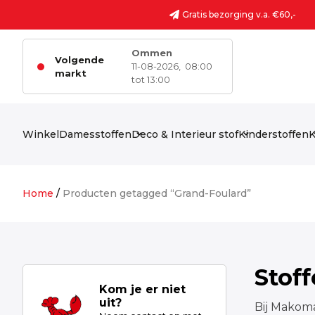
Ga naar de inhoud
Gratis bezorging v.a. €60,-
Ommen
Volgende
11-08-2026,
08:00
markt
tot 13:00
Winkel
Damesstoffen
Deco & Interieur stof
Kinderstoffen
K
Home
/
Producten getagged “Grand-Foulard”
Stof
Kom je er niet
uit?
Bij Makoma