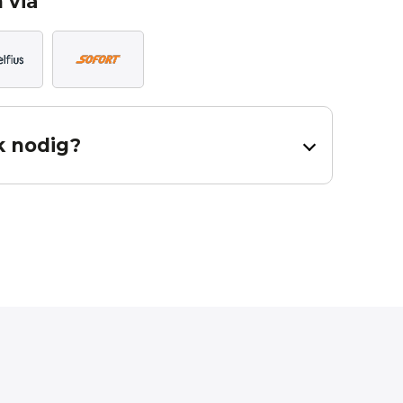
 via
k nodig?
dig heeft voor uw gordijnen.
al en inclusief zoom. Bij een effen stof dient u 65cm per baan
ning is een hulpmiddel, er kunnen geen rechten worden
 contact met ons op.
Measured height