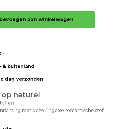
oevoegen aan winkelwagen
,-
- & buitenland
fde dag verzonden
 op naturel
toffen
 inrichting met deze Engelse romantische stof