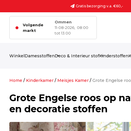
Ga naar de inhoud
Gratis bezorging v.a. €60,-
Ommen
Volgende
11-08-2026,
08:00
markt
tot 13:00
Winkel
Damesstoffen
Deco & Interieur stof
Kinderstoffen
K
Home
/
Kinderkamer
/
Meisjes Kamer
/
Grote Engelse roo
Grote Engelse roos op n
en decoratie stoffen