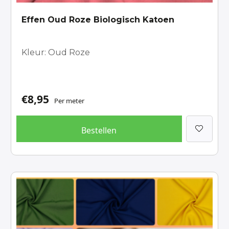
Effen Oud Roze Biologisch Katoen
Kleur: Oud Roze
€
8,95
Per meter
Bestellen
Dit
product
heeft
meerdere