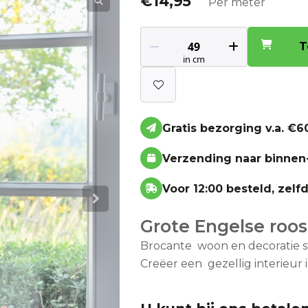
€
14,95
Per meter
T
Gratis bezorging v.a. €60
Verzending naar binnen
Voor 12:00 besteld, zel
Grote Engelse roos
Brocante woon en decoratie s
Creëer een gezellig interieur