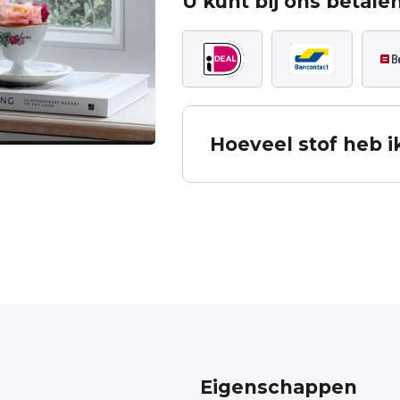
U kunt bij ons betalen
Hoeveel stof heb i
Bereken hoeveel stof u no
De berekening is inclusief patroon verv
in mindering te brengen. Deze bereke
ontleend. Komt u er niet uit, neem dan
Measured width
Eigenschappen