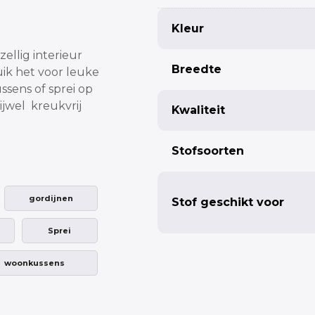
Kleur
Fabric width
ellig interieur
Breedte
ik het voor leuke
sens of sprei op
ijwel kreukvrij
Kwaliteit
Pleat
Stofsoorten
Single pleat
Butterfly pleat
gordijnen
Stof geschikt voor
Sprei
Totaal:
woonkussens