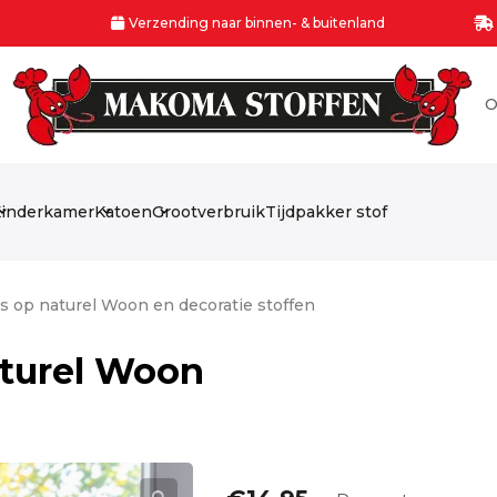
Verzending naar binnen- & buitenland
O
inderkamer
Katoen
Grootverbruik
Tijdpakker stof
s op naturel Woon en decoratie stoffen
aturel Woon