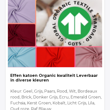
variaties.
Deze
optie
kan
gekozen
worden
op
de
productpagina
Effen katoen Organic kwaliteit Leverbaar
in diverse kleuren
Kleur: Geel, Grijs, Paars, Rood, Wit, Bordeaux
rood, Brick, Donker Grijs, Ecru, Emerald Groen,
Fuchsia, Kerst Groen, Kobalt, Licht Grijs, Lila,
Oud roze, Raf Blauw