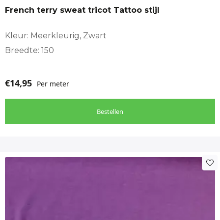
French terry sweat tricot Tattoo stijl
Totaal:
Kleur: Meerkleurig, Zwart
cm
Breedte: 150
€
14,95
Per meter
Bestellen