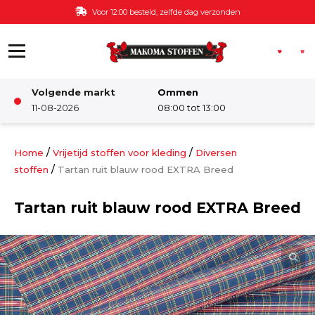
Ga naar de inhoud
Voor 12:00 besteld, zelfde dag verzonden
Volgende markt
Ommen
Winkel
11-08-2026
08:00 tot 13:00
Damesstoffen
/
/
Home
Vrijetijd stoffen voor kleding
Diversen
/
stoffen
Tartan ruit blauw rood EXTRA Breed
Deco & Interieur stof
Tartan ruit blauw rood EXTRA Breed
Kinderstoffen
Kinderkamer