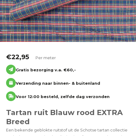
Katoen
Grootverbruik
Tijdpakker stof
€
22,95
Per meter
Gratis bezorging v.a. €60,-
Verzending naar binnen- & buitenland
Voor 12:00 besteld, zelfde dag verzonden
Tartan ruit Blauw rood EXTRA
Breed
Een bekende geblokte ruitstof uit de Schotse tartan collectie