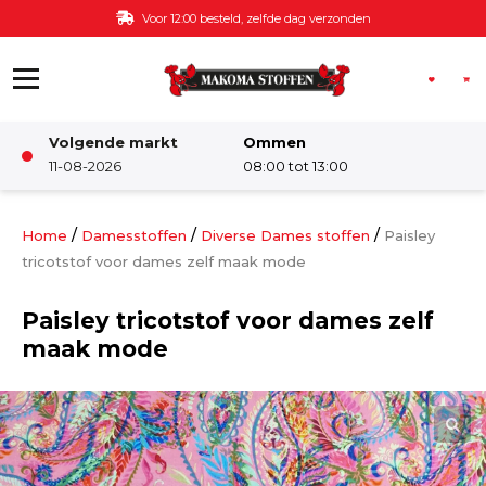
Ga naar de inhoud
Voor 12:00 besteld, zelfde dag verzonden
Volgende markt
Ommen
Winkel
11-08-2026
08:00 tot 13:00
Damesstoffen
/
/
/
Home
Damesstoffen
Diverse Dames stoffen
Paisley
tricotstof voor dames zelf maak mode
Deco & Interieur stof
Paisley tricotstof voor dames zelf
maak mode
Kinderstoffen
Kinderkamer