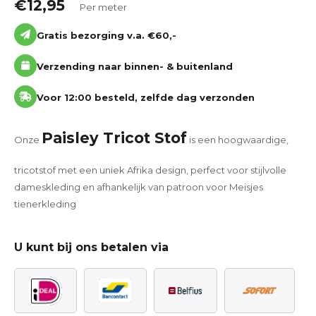
€
12,95
Per meter
Gratis bezorging v.a. €60,-
Verzending naar binnen- & buitenland
Voor 12:00 besteld, zelfde dag verzonden
Paisley Tricot Stof
Onze
is een hoogwaardige,
tricotstof met een uniek Afrika design, perfect voor stijlvolle
dameskleding en afhankelijk van patroon voor Meisjes
tienerkleding
U kunt bij ons betalen via