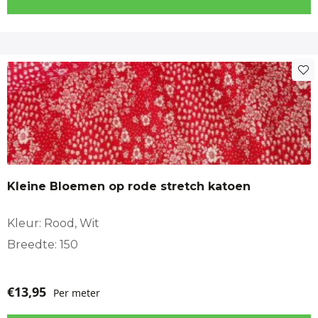
inspirerend als functioneel is.
Op werkdagen voor
12.00 uur besteld? Dan wordt je bestelling
dezelfde dag nog verzonden!
Kleine Bloemen op rode stretch katoen
Kleur: Rood, Wit
Breedte: 150
€
13,95
Per meter