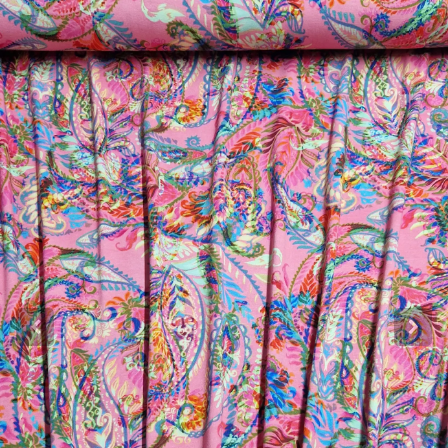
Katoen
Grootverbruik
Tijdpakker stof