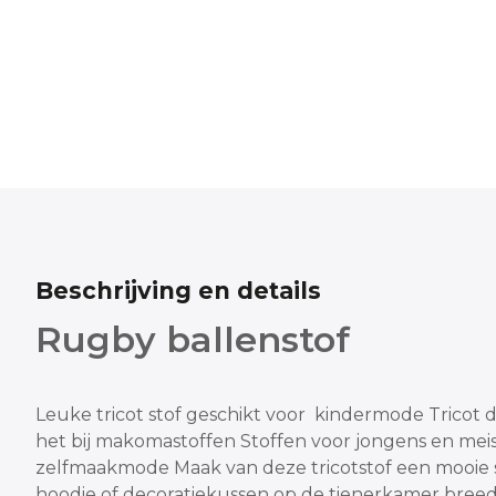
Beschrijving en details
Rugby ballenstof
Leuke tricot stof geschikt voor kindermode
Tricot 
het bij makomastoffen
Stoffen voor jongens en meis
zelfmaakmode
Maak van deze tricotstof een mooie s
hoodie
of decoratiekussen op de tienerkamer
breed