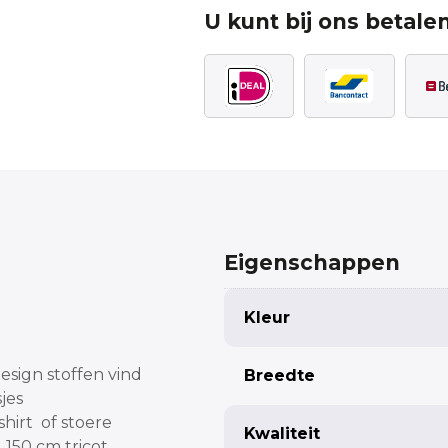
U kunt bij ons betalen
Eigenschappen
Kleur
design stoffen vind
Breedte
jes
hirt of stoere
Kwaliteit
 150 cm tricot