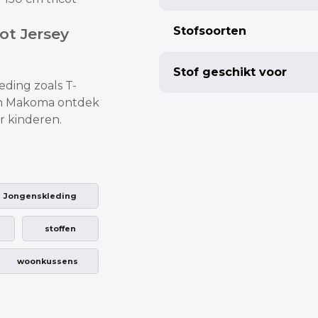
Stofsoorten
cot Jersey
Stof geschikt voor
leding
zoals T-
van Makoma ontdek
or kinderen.
Jongenskleding
stoffen
woonkussens