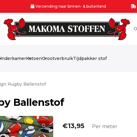
Verzending naar binnen- & buitenland
O
inderkamer
Katoen
Grootverbruik
Tijdpakker stof
sign Rugby Ballenstof
by Ballenstof
€
13,95
Per meter