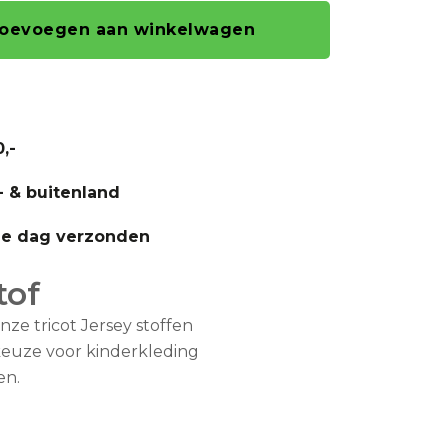
oevoegen aan winkelwagen
,-
- & buitenland
fde dag verzonden
tof
nze tricot Jersey stoffen
fkeuze voor kinderkleding
en.