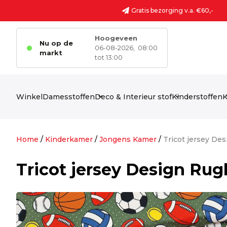
Ga naar de inhoud
Gratis bezorging v.a. €60,-
Hoogeveen
Nu op de
06-08-2026,
08:00
markt
tot 13:00
Winkel
Damesstoffen
Deco & Interieur stof
Kinderstoffen
K
Home
/
Kinderkamer
/
Jongens Kamer
/
Tricot jersey De
Tricot jersey Design Rug