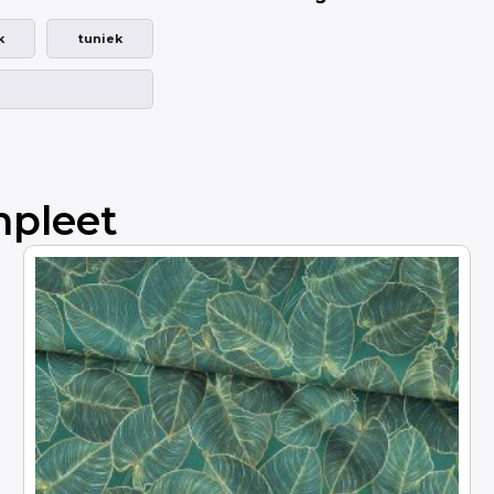
k
tuniek
mpleet