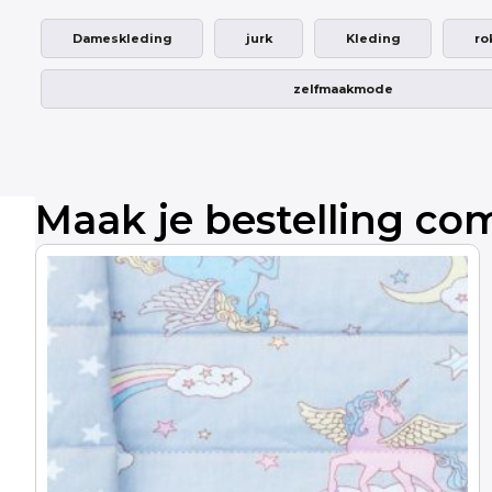
Dameskleding
jurk
Kleding
ro
zelfmaakmode
Maak je bestelling co