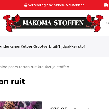
Verzending naar binnen- & buitenland
O
inderkamer
Katoen
Grootverbruik
Tijdpakker stof
ine paars tartan ruit kreukvrije stoffen
an ruit