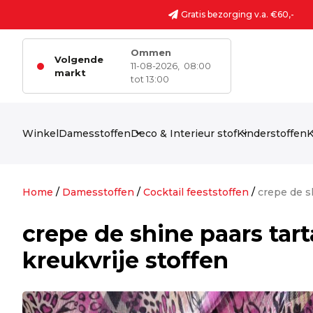
Ga naar de inhoud
Gratis bezorging v.a. €60,-
Ommen
Volgende
11-08-2026,
08:00
markt
tot 13:00
Winkel
Damesstoffen
Deco & Interieur stof
Kinderstoffen
K
Home
/
Damesstoffen
/
Cocktail feeststoffen
/
crepe de sh
crepe de shine paars tart
kreukvrije stoffen