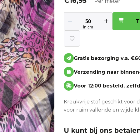
€
16,95
Per meter
T
Gratis bezorging v.a. €60
Verzending naar binnen
Voor 12:00 besteld, zel
Kreukvrije stof geschikt voor
voor ruim vallende en wijde k
U kunt bij ons betalen