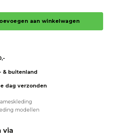
oevoegen aan winkelwagen
,-
- & buitenland
fde dag verzonden
 dameskleding
leding modellen
 via