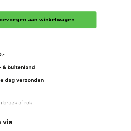
oevoegen aan winkelwagen
,-
- & buitenland
fde dag verzonden
n broek of rok
 via