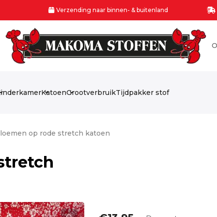
Verzending naar binnen- & buitenland
O
inderkamer
Katoen
Grootverbruik
Tijdpakker stof
Bloemen op rode stretch katoen
stretch