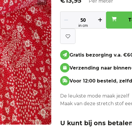
€
13,95
Per meter
T
Gratis bezorging v.a. €60
Verzending naar binnen
Voor 12:00 besteld, zel
De leukste mode maak jezelf
Maak van deze stretch stof ee
U kunt bij ons betalen