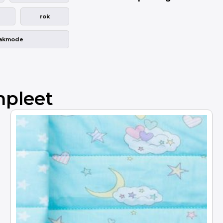
rok
aakmode
mpleet