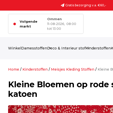
Ga naar de inhoud
Gratis bezorging v.a. €60,-
Ommen
Volgende
11-08-2026,
08:00
markt
tot 13:00
Winkel
Damesstoffen
Deco & Interieur stof
Kinderstoffen
K
Home
/
Kinderstoffen
/
Meisjes Kleding Stoffen
/
Kleine 
Kleine Bloemen op rode 
katoen