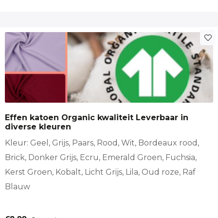
Dit
product
heeft
meerdere
variaties.
Deze
optie
Effen katoen Organic kwaliteit Leverbaar in
kan
diverse kleuren
gekozen
worden
Kleur: Geel, Grijs, Paars, Rood, Wit, Bordeaux rood,
op
Brick, Donker Grijs, Ecru, Emerald Groen, Fuchsia,
de
Kerst Groen, Kobalt, Licht Grijs, Lila, Oud roze, Raf
productpagina
Blauw