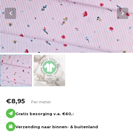
Katoen
Grootverbruik
Tijdpakker stof
€
8,95
Per meter
Gratis bezorging v.a. €60,-
Verzending naar binnen- & buitenland