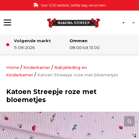
Ga naar de inhoud
Voor 12:00 besteld, zelfde dag verzonden
Volgende markt
Ommen
Winkel
11-08-2026
08:00 tot 13:00
Damesstoffen
/
/
Home
Kinderkamer
Babykleding en
/
Kinderkamer
Katoen Streepje roze met bloemetjes
Deco & Interieur stof
Katoen Streepje roze met
bloemetjes
Kinderstoffen
Kinderkamer