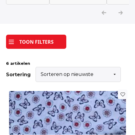
Katoen
Grootverbruik
TOON FILTERS
Tijdpakker stof
6 artikelen
Sortering