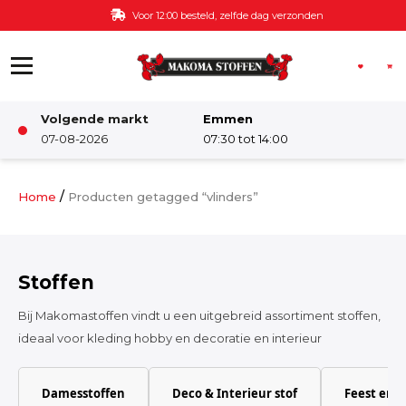
Ga naar de inhoud
Voor 12:00 besteld, zelfde dag verzonden
Volgende markt
Emmen
Winkel
07-08-2026
07:30 tot 14:00
Damesstoffen
/
Home
Producten getagged “vlinders”
Deco & Interieur stof
Stoffen
Kinderstoffen
Bij Makomastoffen vindt u een uitgebreid assortiment stoffen,
ideaal voor kleding hobby en decoratie en interieur
Kinderkamer
Damesstoffen
Deco & Interieur stof
Feest en 