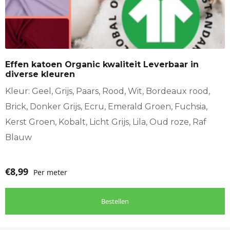
heeft
meerdere
variaties.
Deze
optie
Effen katoen Organic kwaliteit Leverbaar in
kan
diverse kleuren
gekozen
worden
Kleur: Geel, Grijs, Paars, Rood, Wit, Bordeaux rood,
op
Brick, Donker Grijs, Ecru, Emerald Groen, Fuchsia,
de
Kerst Groen, Kobalt, Licht Grijs, Lila, Oud roze, Raf
productpagina
Blauw
€
8,99
Per meter
Bestellen