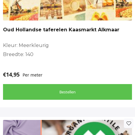
Oud Hollandse taferelen Kaasmarkt Alkmaar
Kleur: Meerkleurig
Breedte: 140
€
14,95
Per meter
Bestellen
Dit
product