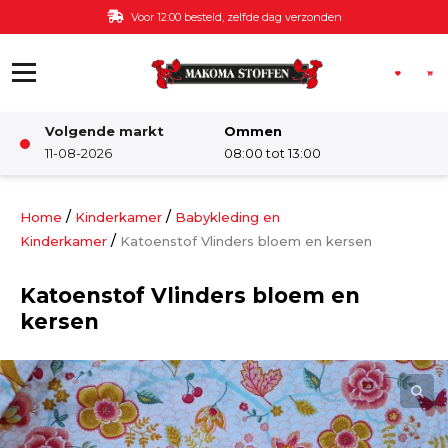
Ga naar de inhoud
Voor 12:00 besteld, zelfde dag verzonden
Volgende markt
Ommen
Winkel
11-08-2026
08:00 tot 13:00
Damesstoffen
/
/
Home
Kinderkamer
Babykleding en
/
Kinderkamer
Katoenstof Vlinders bloem en kersen
Deco & Interieur stof
Katoenstof Vlinders bloem en
kersen
Kinderstoffen
Kinderkamer