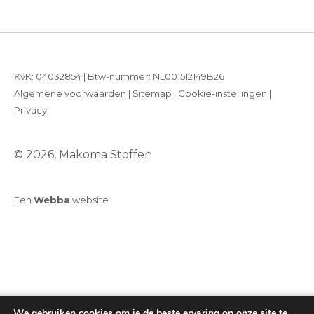
KvK: 04032854 | Btw-nummer: NL001512149B26
Algemene voorwaarden
|
Sitemap
|
Cookie-instellingen
|
Privacy
© 2026, Makoma Stoffen
Een
Webba
website
We gebruiken cookies om je de beste ervaring op onze site te