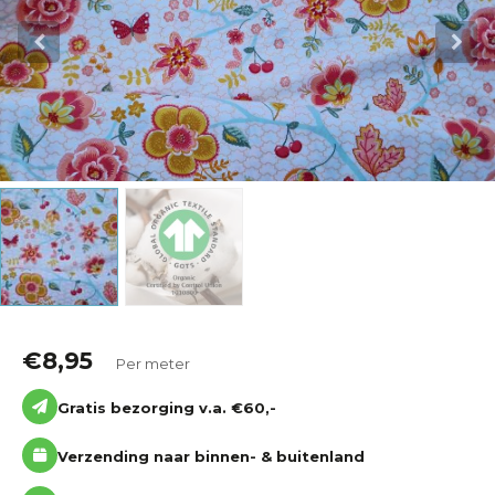
Katoen
Grootverbruik
Tijdpakker stof
€
8,95
Per meter
Gratis bezorging v.a. €60,-
Verzending naar binnen- & buitenland