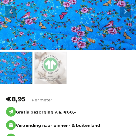
Katoen
Grootverbruik
Tijdpakker stof
€
8,95
Per meter
Gratis bezorging v.a. €60,-
Verzending naar binnen- & buitenland