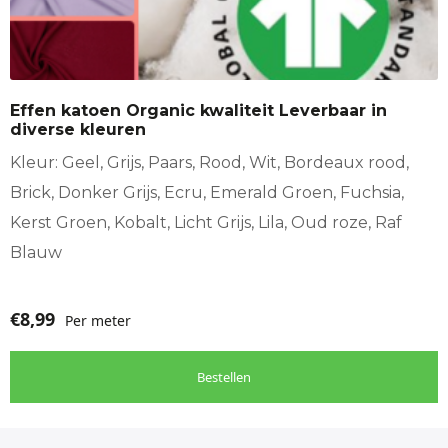
meerdere
variaties.
Deze
optie
Effen katoen Organic kwaliteit Leverbaar in
kan
diverse kleuren
gekozen
worden
Kleur: Geel, Grijs, Paars, Rood, Wit, Bordeaux rood,
op
Brick, Donker Grijs, Ecru, Emerald Groen, Fuchsia,
de
Kerst Groen, Kobalt, Licht Grijs, Lila, Oud roze, Raf
productpagina
Blauw
€
8,99
Per meter
Bestellen