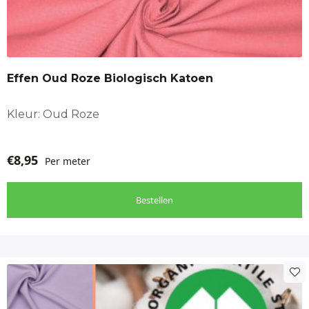
Effen Oud Roze Biologisch Katoen
Kleur: Oud Roze
€
8,95
Per meter
Bestellen
Dit
product
heeft