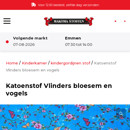
Ga naar de inhoud
Voor 12:00 besteld, zelfde dag verzonden
Volgende markt
Emmen
Winkel
07-08-2026
07:30 tot 14:00
Damesstoffen
/
/
/
Home
Kinderkamer
kindergordijnen stof
Katoenstof
Vlinders bloesem en vogels
Deco & Interieur stof
Katoenstof Vlinders bloesem en
vogels
Kinderstoffen
Kinderkamer