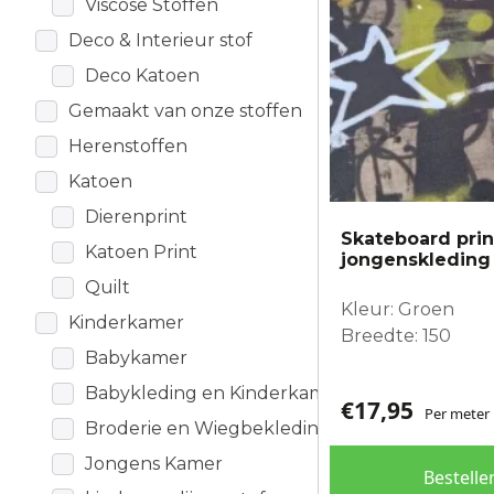
Viscose Stoffen
Deco & Interieur stof
Deco Katoen
Gemaakt van onze stoffen
Herenstoffen
Katoen
Dierenprint
Skateboard prin
Katoen Print
jongenskleding
Quilt
Kleur: Groen
Kinderkamer
Breedte: 150
Babykamer
Babykleding en Kinderkamer
€
17,95
Per meter
Broderie en Wiegbekleding
Jongens Kamer
Bestelle