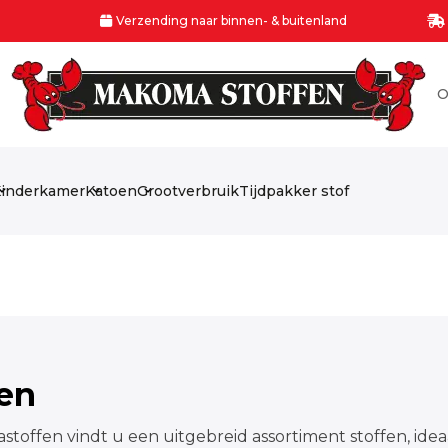
Verzending naar binnen- & buitenland
O
inderkamer
Katoen
Grootverbruik
Tijdpakker stof
fen
stoffen vindt u een uitgebreid assortiment stoffen, idea