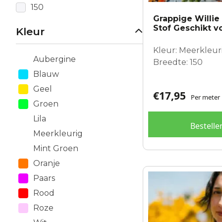
150
Grappige Willie
Stof Geschikt vo
Kleur
Kleur: Meerkleuri
Aubergine
Breedte: 150
Blauw
Geel
€
17,95
Per meter
Groen
Lila
Bestelle
Meerkleurig
Mint Groen
Oranje
Paars
Rood
Roze