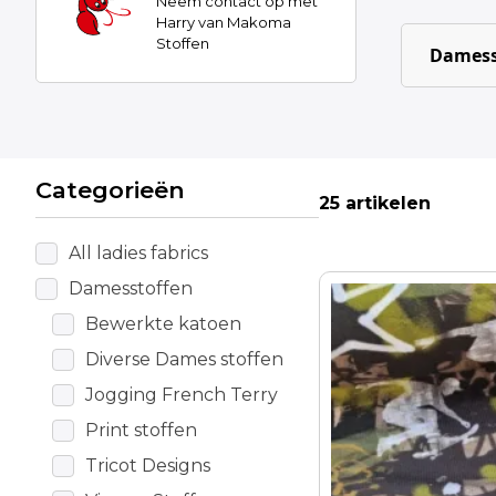
Neem contact op met
Harry van Makoma
Stoffen
Damess
Categorieën
25 artikelen
All ladies fabrics
Damesstoffen
Bewerkte katoen
Diverse Dames stoffen
Jogging French Terry
Print stoffen
Tricot Designs