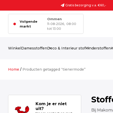
Ga naar de inhoud
Gratis bezorging v.a. €60,-
Ommen
Volgende
11-08-2026,
08:00
markt
tot 13:00
Winkel
Damesstoffen
Deco & Interieur stof
Kinderstoffen
K
Home
/
Producten getagged “tienermode”
Stof
Kom je er niet
uit?
Bij Makoma