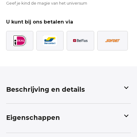
Geef je kind de magie van het universum
U kunt bij ons betalen via
Beschrijving en details
Kinderjas van Waterafstotende Soft Shell Stof
met Ruimte Design: Stoer en Beschermend
Eigenschappen
Laat je kleintje stijlvol en beschermd door de
regen dartelen met deze geweldige kinderjas,
gemaakt van waterafstotende soft shell stof met