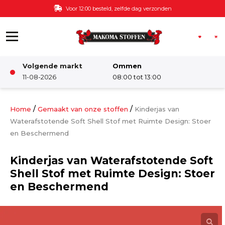
Ga naar de inhoud
Voor 12:00 besteld, zelfde dag verzonden
Volgende markt
Ommen
Winkel
11-08-2026
08:00 tot 13:00
Damesstoffen
/
/
Home
Gemaakt van onze stoffen
Kinderjas van
Waterafstotende Soft Shell Stof met Ruimte Design: Stoer
en Beschermend
Deco & Interieur stof
Kinderjas van Waterafstotende Soft
Kinderstoffen
Shell Stof met Ruimte Design: Stoer
en Beschermend
Kinderkamer