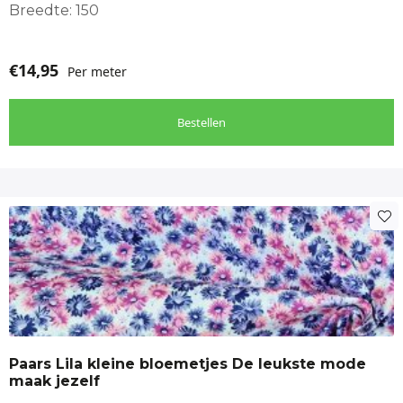
Breedte: 150
bescherming tegen de elementen met deze
fantastische kinderjas van waterafstotende soft
shell stof met ruimte design. Een perfecte mix van
€
14,95
Per meter
stijl, comfort en functionaliteit!
Wilt u ook zo'n
leuke jas maken
Klik hier
Bestellen
https://makomastoffen.nl/product/waterafstotende-soft-shell-
stof-met-ruimte-design/
Paars Lila kleine bloemetjes De leukste mode
maak jezelf