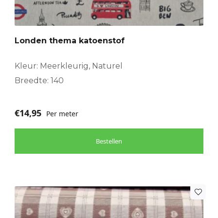
Londen thema katoenstof
Kleur: Meerkleurig, Naturel
Breedte: 140
€
14,95
Per meter
Bestellen
Dit
product
heeft