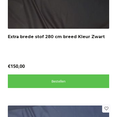
product
heeft
meerdere
variaties.
Deze
optie
Extra brede stof 280 cm breed Kleur Zwart
kan
gekozen
worden
op
de
€
150,00
productpagina
Bestellen
Dit
product