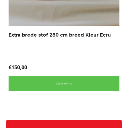
heeft
meerdere
variaties.
Deze
optie
Extra brede stof 280 cm breed Kleur Ecru
kan
gekozen
worden
op
de
€
150,00
productpagina
Bestellen