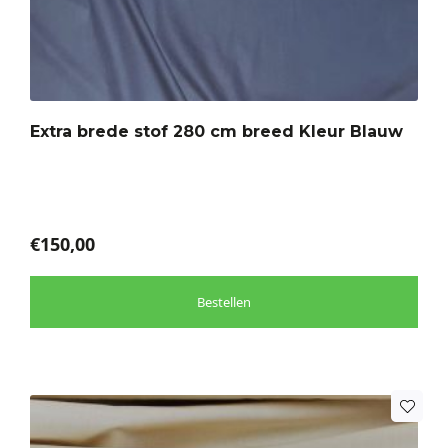
heeft
meerdere
variaties.
Deze
optie
Extra brede stof 280 cm breed Kleur Blauw
kan
gekozen
worden
op
de
€
150,00
productpagina
Bestellen
Dit
product