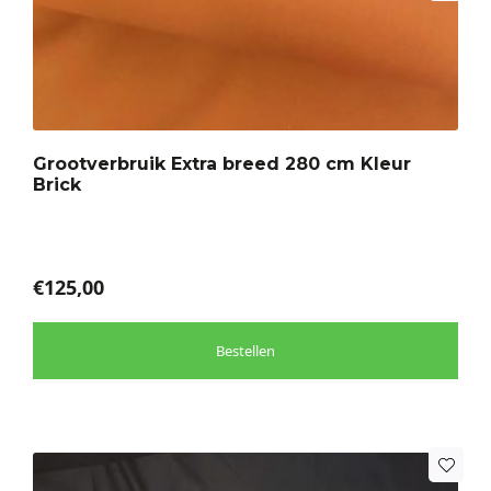
product
heeft
meerdere
variaties.
Deze
optie
Grootverbruik Extra breed 280 cm Kleur
kan
Brick
gekozen
worden
op
de
€
125,00
productpagina
Bestellen
Dit