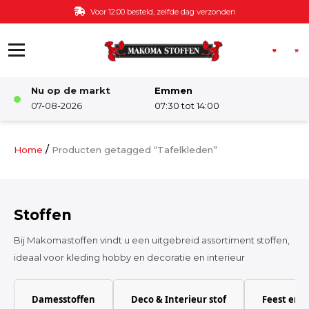
Ga naar de inhoud
Voor 12:00 besteld, zelfde dag verzonden
Nu op de markt
Emmen
Winkel
07-08-2026
07:30 tot 14:00
Damesstoffen
/
Home
Producten getagged “Tafelkleden”
Deco & Interieur stof
Stoffen
Kinderstoffen
Bij Makomastoffen vindt u een uitgebreid assortiment stoffen,
ideaal voor kleding hobby en decoratie en interieur
Kinderkamer
Damesstoffen
Deco & Interieur stof
Feest en 