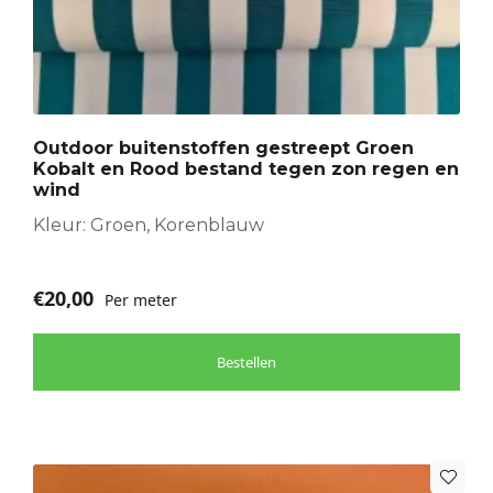
heeft
meerdere
variaties.
Deze
optie
Outdoor buitenstoffen gestreept Groen
kan
Kobalt en Rood bestand tegen zon regen en
gekozen
wind
worden
Kleur: Groen, Korenblauw
op
de
productpagina
€
20,00
Per meter
Bestellen
Dit