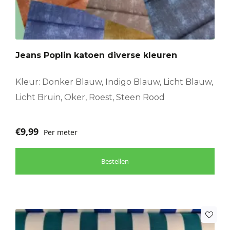
meerdere
variaties.
Deze
optie
Jeans Poplin katoen diverse kleuren
kan
gekozen
worden
Kleur: Donker Blauw, Indigo Blauw, Licht Blauw,
op
Licht Bruin, Oker, Roest, Steen Rood
de
productpagina
€
9,99
Per meter
Bestellen
Dit
product