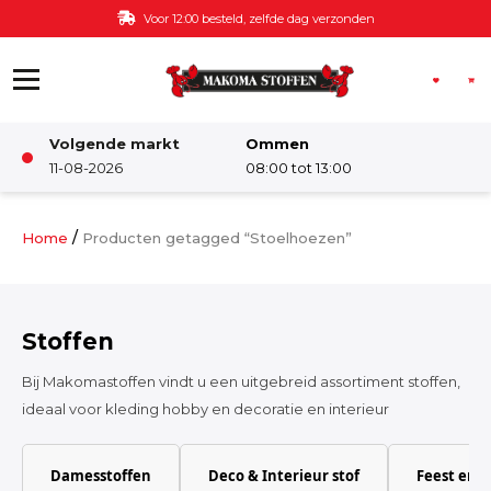
Ga naar de inhoud
Voor 12:00 besteld, zelfde dag verzonden
Volgende markt
Ommen
Winkel
11-08-2026
08:00 tot 13:00
Damesstoffen
/
Home
Producten getagged “Stoelhoezen”
Deco & Interieur stof
Stoffen
Kinderstoffen
Bij Makomastoffen vindt u een uitgebreid assortiment stoffen,
ideaal voor kleding hobby en decoratie en interieur
Kinderkamer
Damesstoffen
Deco & Interieur stof
Feest en 