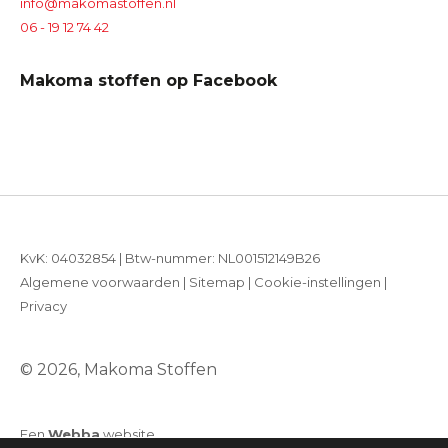
info@makomastoffen.nl
06 - 19 12 74 42
Makoma stoffen op Facebook
KvK: 04032854 | Btw-nummer: NL001512149B26
Algemene voorwaarden
|
Sitemap
|
Cookie-instellingen
|
Privacy
© 2026, Makoma Stoffen
Een
Webba
website