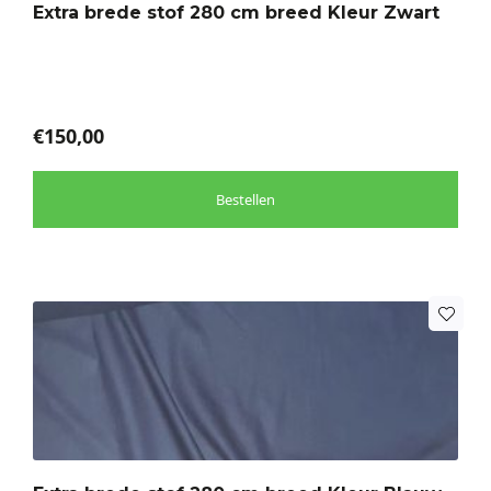
Extra brede stof 280 cm breed Kleur Zwart
kan
gekozen
worden
op
de
€
150,00
productpagina
Bestellen
Dit
product
heeft
meerdere
variaties.
Deze
optie