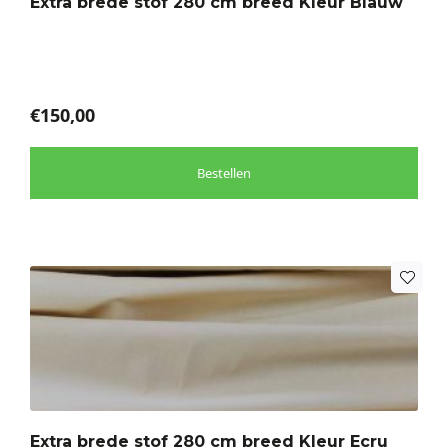
Extra brede stof 280 cm breed Kleur Blauw
kan
gekozen
worden
op
de
€
150,00
productpagina
Bestellen
Dit
product
heeft
meerdere
variaties.
Deze
optie
Extra brede stof 280 cm breed Kleur Ecru
kan