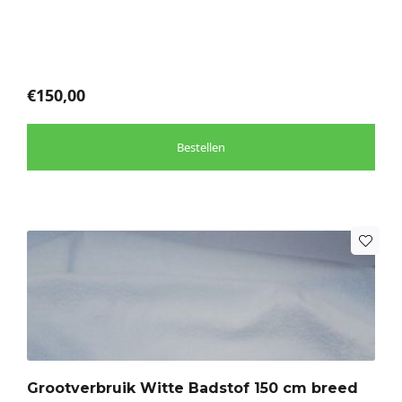
gekozen
worden
op
de
€
150,00
productpagina
Bestellen
Dit
product
heeft
meerdere
variaties.
Deze
optie
Grootverbruik Witte Badstof 150 cm breed
kan