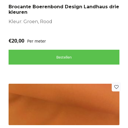
optie
Brocante Boerenbond Design Landhaus drie
kan
kleuren
gekozen
worden
Kleur: Groen, Rood
op
de
€
20,00
Per meter
productpagina
Bestellen
Dit
product
heeft
meerdere
variaties.
Deze