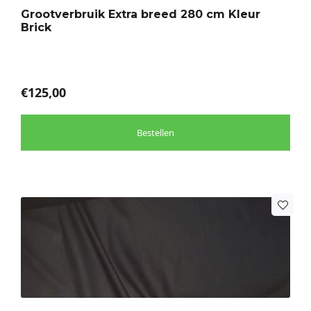
optie
Grootverbruik Extra breed 280 cm Kleur
kan
Brick
gekozen
worden
op
de
€
125,00
productpagina
Bestellen
Dit
product
heeft
meerdere
variaties.
Deze
optie