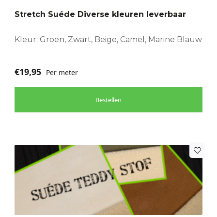
optie
Stretch Suéde Diverse kleuren leverbaar
kan
gekozen
worden
Kleur: Groen, Zwart, Beige, Camel, Marine Blauw
op
de
€
19,95
Per meter
productpagina
Bestellen
Dit
product
heeft
meerdere
variaties.
Deze