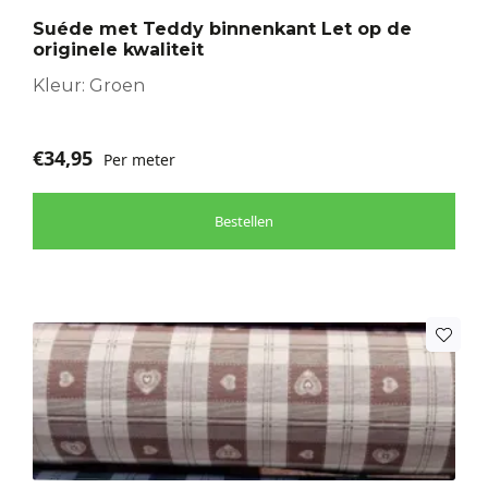
optie
Suéde met Teddy binnenkant Let op de
kan
originele kwaliteit
gekozen
worden
Kleur: Groen
op
de
€
34,95
Per meter
productpagina
Bestellen
Dit
product
heeft
meerdere
variaties.
Deze