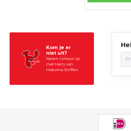
Hel
Kom je er
niet uit?
Neem contact op
met Harry van
Makoma Stoffen