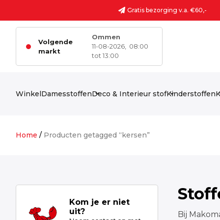
Ga naar de inhoud
Gratis bezorging v.a. €60,-
Ommen
Volgende
11-08-2026,
08:00
markt
tot 13:00
Winkel
Damesstoffen
Deco & Interieur stof
Kinderstoffen
K
Home
/
Producten getagged “kersen”
Stof
Kom je er niet
uit?
Bij Makoma