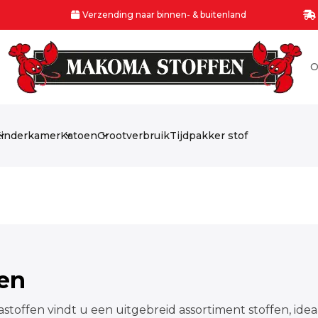
Verzending naar binnen- & buitenland
O
inderkamer
Katoen
Grootverbruik
Tijdpakker stof
fen
stoffen vindt u een uitgebreid assortiment stoffen, idea