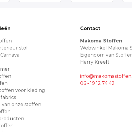
ieën
Contact
offen
Makoma Stoffen
terieur stof
Webwinkel Makoma S
 Carnaval
Eigendom van Stoffe
Harry Kreeft
amer
offen
info@makomastoffen.
ffen
06 - 19 12 74 42
 stoffen voor kleding
 fabrics
van onze stoffen
ffen
producten
toffen