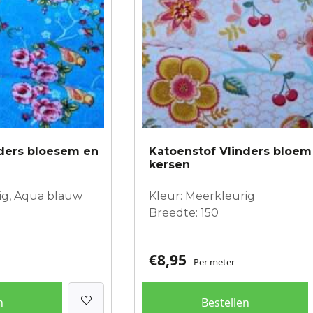
nders bloesem en
Katoenstof Vlinders bloem
kersen
ig, Aqua blauw
Kleur: Meerkleurig
Breedte: 150
€
8,95
Per meter
n
Bestellen