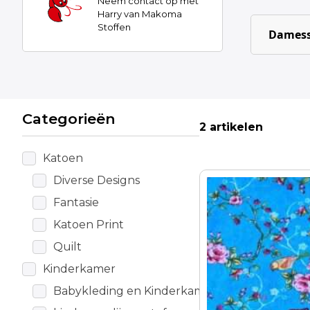
Neem contact op met
Harry van Makoma
Stoffen
Damess
Categorieën
2 artikelen
Katoen
Diverse Designs
Fantasie
Katoen Print
Quilt
Kinderkamer
Babykleding en Kinderkamer