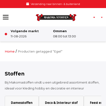
Ga naar de inhoud
 buitenland
Voor 12:00 besteld, z
Volgende markt
Ommen
Winkel
11-08-2026
08:00 tot 13:00
Damesstoffen
/
Home
Producten getagged “Egel”
Deco & Interieur stof
Stoffen
Kinderstoffen
Bij Makomastoffen vindt u een uitgebreid assortiment stoffen,
ideaal voor kleding hobby en decoratie en interieur
Kinderkamer
Damesstoffen
Deco & Interieur stof
Feest en 