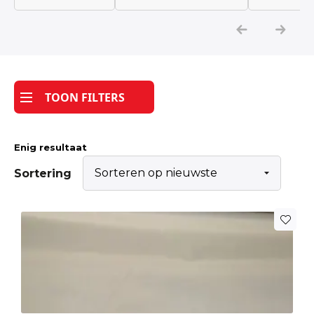
Katoen
Grootverbruik
TOON FILTERS
Tijdpakker stof
Enig resultaat
Sortering