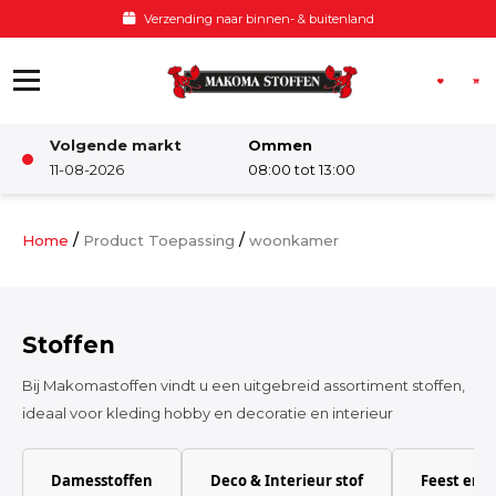
Ga naar de inhoud
Verzending naar binnen- & buitenland
Volgende markt
Ommen
Winkel
11-08-2026
08:00 tot 13:00
Damesstoffen
/
/
Home
Product Toepassing
woonkamer
Deco & Interieur stof
Stoffen
Kinderstoffen
Bij Makomastoffen vindt u een uitgebreid assortiment stoffen,
ideaal voor kleding hobby en decoratie en interieur
Kinderkamer
Damesstoffen
Deco & Interieur stof
Feest en 