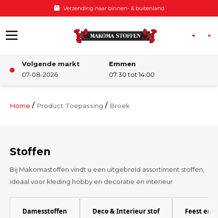
Ga naar de inhoud
Voor 12:00 besteld, zelfde dag verzonden
Volgende markt
Emmen
Winkel
07-08-2026
07:30 tot 14:00
Damesstoffen
/
/
Home
Product Toepassing
Broek
Deco & Interieur stof
Stoffen
Kinderstoffen
Bij Makomastoffen vindt u een uitgebreid assortiment stoffen,
ideaal voor kleding hobby en decoratie en interieur
Kinderkamer
Damesstoffen
Deco & Interieur stof
Feest en 