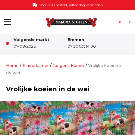
Ga naar de inhoud
Voor 12:00 besteld, zelfde dag verzonden
Volgende markt
Emmen
Winkel
07-08-2026
07:30 tot 14:00
Damesstoffen
/
/
/
Home
Kinderkamer
Jongens Kamer
Vrolijke koeien in
de wei
Deco & Interieur stof
Vrolijke koeien in de wei
Kinderstoffen
Kinderkamer