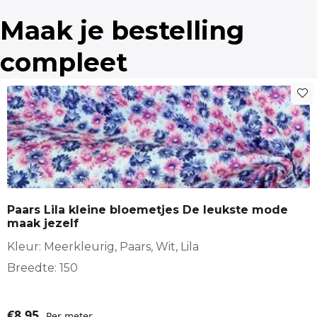
Breedte
hoodie
kinderstoffen
koeien
Maak je bestelling
150
kussen
Meisjeskleding
stoffen
compleet
Kwaliteit
trui
Tshirt
Katoen, Lycra
Stofsoorten
Tricot
Paars Lila kleine bloemetjes De leukste mode
Stof geschikt voor
maak jezelf
Jongenskleding, Meisjeskleding
Kleur: Meerkleurig, Paars, Wit, Lila
Breedte: 150
€
8,95
Per meter