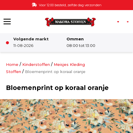
Ga naar de inhoud
Voor 12:00 besteld, zelfde dag verzonden
Volgende markt
Ommen
Winkel
11-08-2026
08:00 tot 13:00
Damesstoffen
/
/
Home
Kinderstoffen
Meisjes Kleding
/
Stoffen
Bloemenprint op koraal oranje
Deco & Interieur stof
Bloemenprint op koraal oranje
Kinderstoffen
Kinderkamer