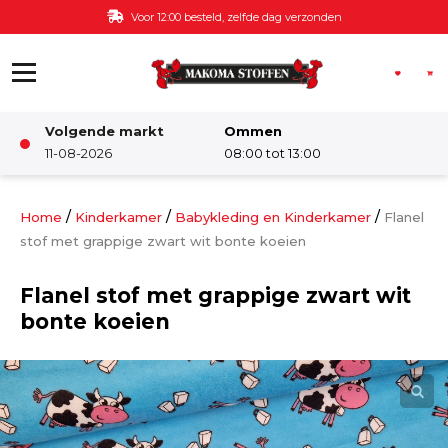
Ga naar de inhoud
Voor 12:00 besteld, zelfde dag verzonden
Volgende markt
Ommen
Winkel
11-08-2026
08:00 tot 13:00
Damesstoffen
/
/
/
Home
Kinderkamer
Babykleding en Kinderkamer
Flanel
stof met grappige zwart wit bonte koeien
Deco & Interieur stof
Flanel stof met grappige zwart wit
bonte koeien
Kinderstoffen
Kinderkamer