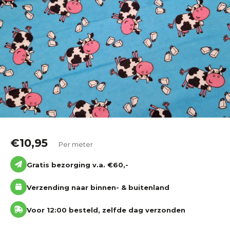
Katoen
Grootverbruik
Tijdpakker stof
€
10,95
Per meter
Gratis bezorging v.a. €60,-
Verzending naar binnen- & buitenland
Voor 12:00 besteld, zelfde dag verzonden