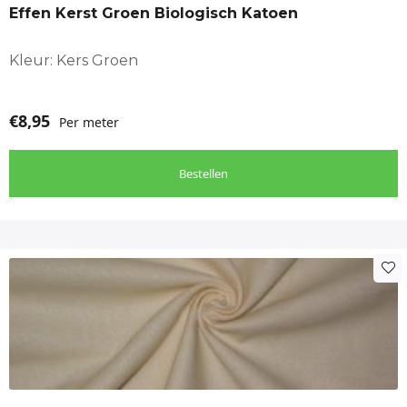
Effen Kerst Groen Biologisch Katoen
Stof geschikt voor
Babykamer, Babynest, Blouse kinderen, Boxkleed,
Kleur: Kers Groen
Kindergordijnen, Ledikantlaken
€
8,95
Per meter
Bestellen