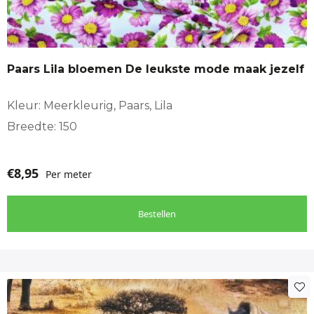
Stofsoorten
zelfmaakmode
Katoen, Polyester
Paars Lila bloemen De leukste mode maak jezelf
Stof geschikt voor
Totaal:
Decoratie, Interieur aankleding
Kleur: Meerkleurig, Paars, Lila
cm
Breedte: 150
€
8,95
Per meter
Bestellen