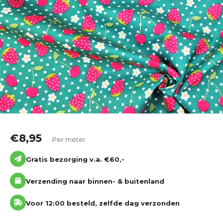
Katoen
Grootverbruik
Tijdpakker stof
€
8,95
Per meter
Gratis bezorging v.a. €60,-
Verzending naar binnen- & buitenland
Voor 12:00 besteld, zelfde dag verzonden