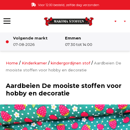
Ga naar de inhoud
Voor 12:00 besteld, zelfde dag verzonden
Volgende markt
Emmen
Winkel
07-08-2026
07:30 tot 14:00
Damesstoffen
/
/
/
Home
Kinderkamer
kindergordijnen stof
Aardbeien De
mooiste stoffen voor hobby en decoratie
Deco & Interieur stof
Aardbeien De mooiste stoffen voor
hobby en decoratie
Kinderstoffen
Kinderkamer