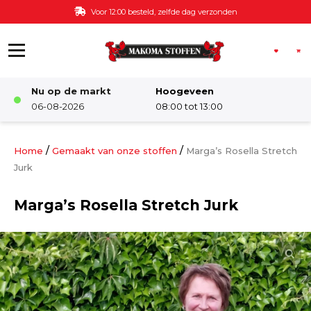
Ga naar de inhoud
Voor 12:00 besteld, zelfde dag verzonden
Nu op de markt
Hoogeveen
Winkel
06-08-2026
08:00 tot 13:00
Damesstoffen
/
/
Home
Gemaakt van onze stoffen
Marga’s Rosella Stretch
Jurk
Deco & Interieur stof
Marga’s Rosella Stretch Jurk
Kinderstoffen
Kinderkamer