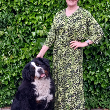
Katoen
Grootverbruik
Tijdpakker stof