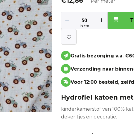
€
12,86
Per meter
T
Gratis bezorging v.a. €60
Verzending naar binnen
Voor 12:00 besteld, zel
Hydrofiel katoen met 
kinderkamerstof van 100% kat
dekentjes en decoratie.