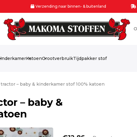
Verzending naar binnen- & buitenland
O
inderkamer
Katoen
Grootverbruik
Tijdpakker stof
 tractor – baby & kinderkamer stof 100% katoen
ctor – baby &
atoen