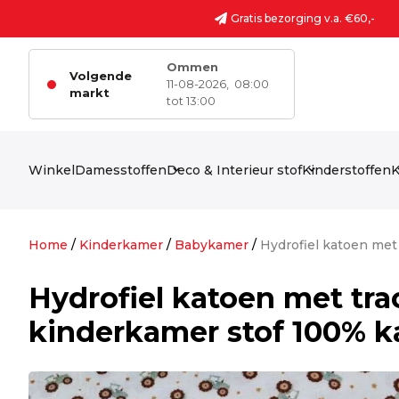
Ga naar de inhoud
Gratis bezorging v.a. €60,-
Ommen
Volgende
11-08-2026,
08:00
markt
tot 13:00
Winkel
Damesstoffen
Deco & Interieur stof
Kinderstoffen
K
Home
/
Kinderkamer
/
Babykamer
/
Hydrofiel katoen met
Hydrofiel katoen met tra
kinderkamer stof 100% k