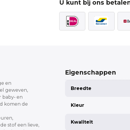
U kunt bij ons betalen
Eigenschappen
ge en
Breedte
bel geweven,
r baby‑ en
ond komen de
Kleur
euren,
Kwaliteit
de stof een lieve,