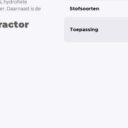
s, hydrofiele
r. Daarnaast is de
Stofsoorten
ractor
Toepassing