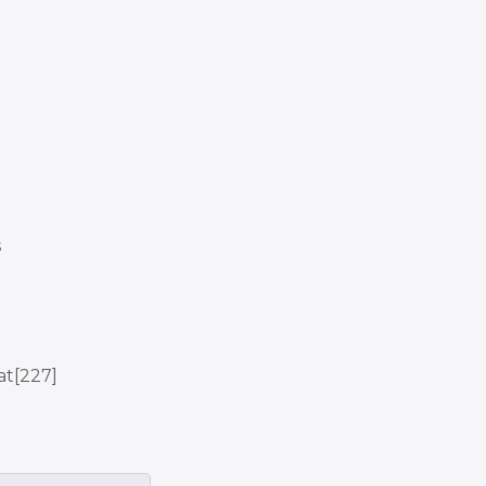
s
at[227]