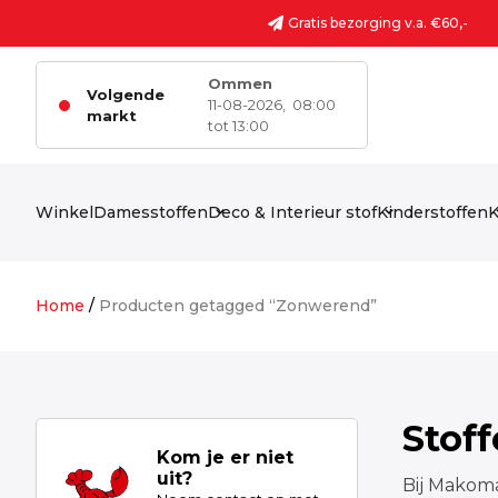
Ga naar de inhoud
Gratis bezorging v.a. €60,-
Ommen
Volgende
11-08-2026,
08:00
markt
tot 13:00
Winkel
Damesstoffen
Deco & Interieur stof
Kinderstoffen
K
Home
/
Producten getagged “Zonwerend”
Stof
Kom je er niet
uit?
Bij Makoma