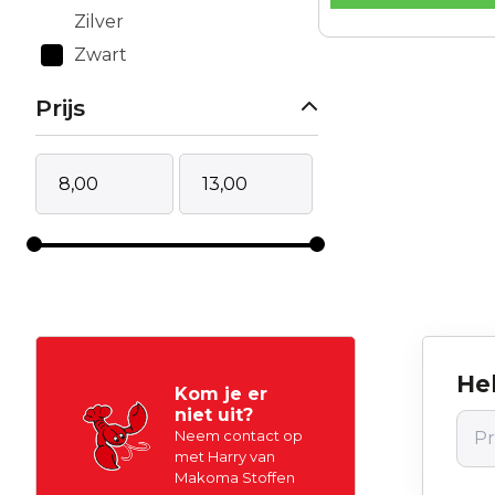
Zilver
Zwart
Prijs
Hel
Kom je er
niet uit?
Neem contact op
met Harry van
Makoma Stoffen