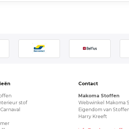
ieën
Contact
offen
Makoma Stoffen
terieur stof
Webwinkel Makoma S
 Carnaval
Eigendom van Stoffe
Harry Kreeft
amer