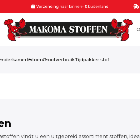
Verzending naar binnen- & buitenland
O
inderkamer
Katoen
Grootverbruik
Tijdpakker stof
fen
stoffen vindt u een uitgebreid assortiment stoffen, idea