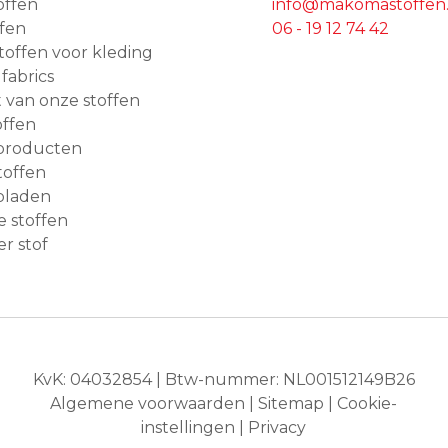
offen
info@makomastoffen.
ffen
06 - 19 12 74 42
 stoffen voor kleding
 fabrics
van onze stoffen
ffen
producten
toffen
bladen
e stoffen
r stof
KvK: 04032854 | Btw-nummer: NL001512149B26
Algemene voorwaarden
|
Sitemap
|
Cookie-
instellingen
|
Privacy