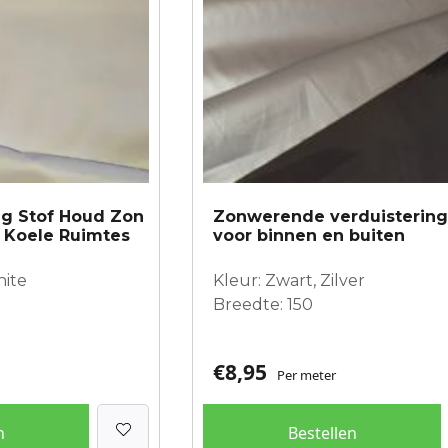
ng Stof Houd Zon
Zonwerende verduistering
r Koele Ruimtes
voor binnen en buiten
hite
Kleur: Zwart, Zilver
Breedte: 150
€
8,95
Per meter
n
Bestellen