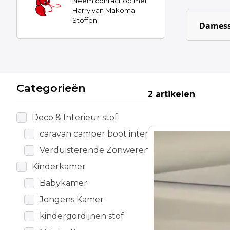
Neem contact op met
Harry van Makoma
Stoffen
Damess
Categorieën
2 artikelen
Deco & Interieur stof
caravan camper boot interieur
Verduisterende Zonwerende stof
Kinderkamer
Babykamer
Jongens Kamer
kindergordijnen stof