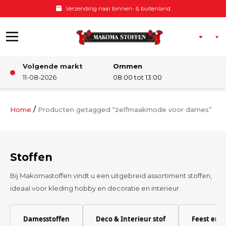
Ga naar de inhoud
 buitenland
Voor 12:00 besteld, z
Volgende markt
Ommen
Winkel
11-08-2026
08:00 tot 13:00
Damesstoffen
/
Home
Producten getagged “zelfmaakmode voor dames”
Deco & Interieur stof
Stoffen
Kinderstoffen
Bij Makomastoffen vindt u een uitgebreid assortiment stoffen,
ideaal voor kleding hobby en decoratie en interieur
Kinderkamer
Damesstoffen
Deco & Interieur stof
Feest en 