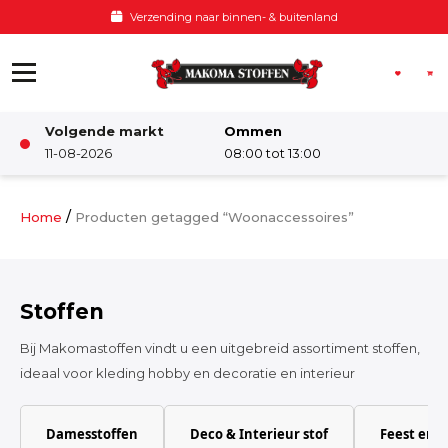
Ga naar de inhoud
Voor 12:00 besteld, zelfde dag verzonden
Volgende markt
Ommen
Winkel
11-08-2026
08:00 tot 13:00
Damesstoffen
/
Home
Producten getagged “Woonaccessoires”
Deco & Interieur stof
Stoffen
Kinderstoffen
Bij Makomastoffen vindt u een uitgebreid assortiment stoffen,
ideaal voor kleding hobby en decoratie en interieur
Kinderkamer
Damesstoffen
Deco & Interieur stof
Feest en 