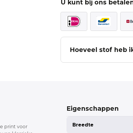
U kunt bij ons betalen
Hoeveel stof heb i
Bereken hoeveel stof u no
De berekening is inclusief patroon verv
in mindering te brengen. Deze bereke
ontleend. Komt u er niet uit, neem dan
Eigenschappen
Measured width
Breedte
e print voor