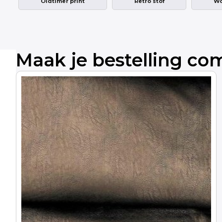
Oldtimer print
Retro stof
Wo
Maak je bestelling co