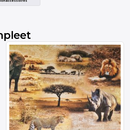
onaccessoires
mpleet