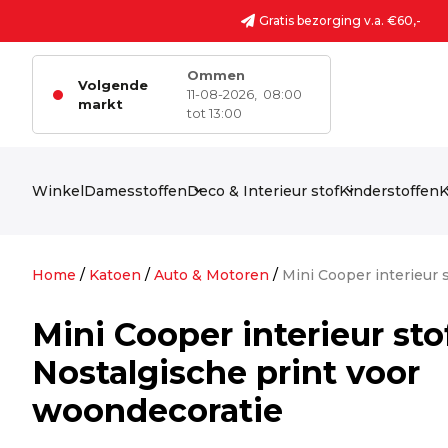
Ga naar de inhoud
Gratis bezorging v.a. €60,-
Ommen
Volgende
11-08-2026,
08:00
markt
tot 13:00
Winkel
Damesstoffen
Deco & Interieur stof
Kinderstoffen
K
Home
/
Katoen
/
Auto & Motoren
/
Mini Cooper interieur 
Mini Cooper interieur sto
Nostalgische print voor
woondecoratie