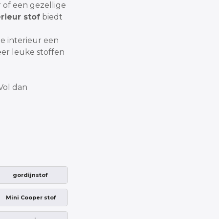
 of een gezellige
rieur stof
biedt
e interieur een
er leuke stoffen
Vol dan
gordijnstof
Mini Cooper stof