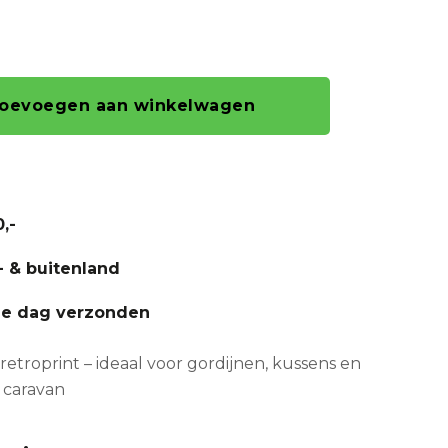
oevoegen aan winkelwagen
,-
- & buitenland
fde dag verzonden
retroprint – ideaal voor gordijnen, kussens en
 caravan