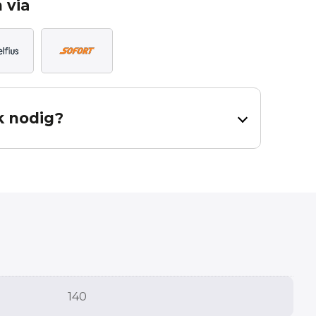
 via
k nodig?
dig heeft voor uw gordijnen.
al en inclusief zoom. Bij een effen stof dient u 65cm per baan
ning is een hulpmiddel, er kunnen geen rechten worden
 contact met ons op.
Measured height
140