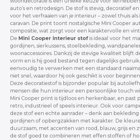
woondecoratie is een unieke keuze voor liefhebbers
auto’s en retrodesign. De stof is stevig, decoratief e
voor het verfraaien van je interieur – zowel thuis als
caravan. De print toont nostalgische Mini Cooper aut
compositie, wat zorgt voor een karaktervolle en vint
De
Mini Cooper interieur stof
is ideaal voor het m
gordijnen, sierkussens, stoelbekleding, wandpanel
woonaccessoires. Dankzij de stevige kwaliteit blijft d
vorm en is hij goed bestand tegen dagelijks gebruik. 
eenvoudig te verwerken met een standaard naaimac
niet snel, waardoor hij ook geschikt is voor beginnen
Deze decoratiestof is bijzonder populair bij autolie
mensen die hun interieur een persoonlijke touch wi
Mini Cooper print is tijdloos en herkenbaar, en past 
retro, industrieel of speels interieur. Ook voor campe
deze stof een echte aanrader – denk aan bekleding
gordijnen of opbergzakken met karakter.
De kleure
duurzaam, met accenten van rood, blauw, grijs en z
de stof goed te combineren met effen stoffen of h