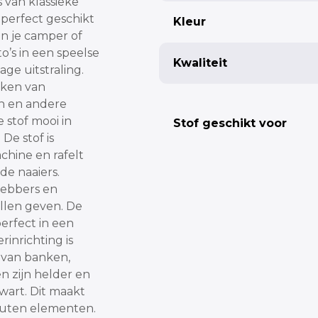
 van klassieke
n perfect geschikt
Kleur
 in je camper of
o’s in een speelse
Fabric width
Kwaliteit
age uitstraling.
aken van
en en andere
e stof mooi in
Stof geschikt voor
Pleat
De stof is
hine en rafelt
Single pleat
de naaiers.
Butterfly pleat
fhebbers en
llen geven. De
perfect in een
rinrichting is
 van banken,
Totaal:
n zijn helder en
wart. Dit maakt
outen elementen.