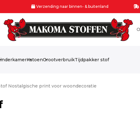
Verzending naar binnen- & buitenland
O
inderkamer
Katoen
Grootverbruik
Tijdpakker stof
stof Nostalgische print voor woondecoratie
f