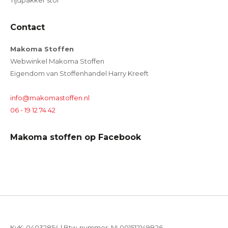
Tijdpakker stof
Contact
Makoma Stoffen
Webwinkel Makoma Stoffen
Eigendom van Stoffenhandel Harry Kreeft
info@makomastoffen.nl
06 - 19 12 74 42
Makoma stoffen op Facebook
KvK: 04032854 | Btw-nummer: NL001512149B26