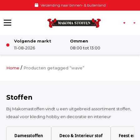
Ga naar de inhoud
Voor 12:00 besteld, zelfde dag verzonden
Volgende markt
Ommen
Winkel
11-08-2026
08:00 tot 13:00
Damesstoffen
/
Home
Producten getagged “wave”
Deco & Interieur stof
Stoffen
Kinderstoffen
Bij Makomastoffen vindt u een uitgebreid assortiment stoffen,
ideaal voor kleding hobby en decoratie en interieur
Kinderkamer
Damesstoffen
Deco & Interieur stof
Feest en 