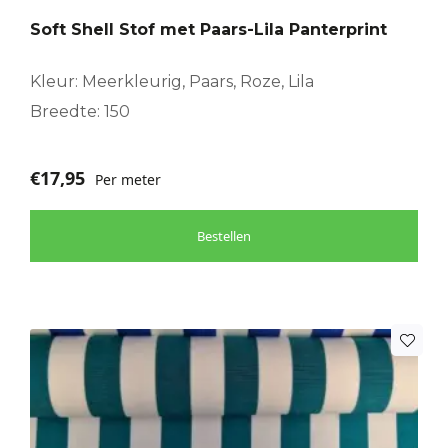
Soft Shell Stof met Paars-Lila Panterprint
Kleur: Meerkleurig, Paars, Roze, Lila
Breedte: 150
€
17,95
Per meter
Bestellen
Dit
product
heeft
meerdere
variaties.