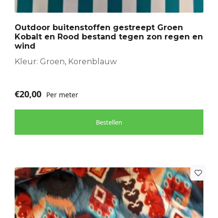
Deze
optie
Outdoor buitenstoffen gestreept Groen
kan
Kobalt en Rood bestand tegen zon regen en
gekozen
wind
worden
Kleur: Groen, Korenblauw
op
de
productpagina
€
20,00
Per meter
Bestellen