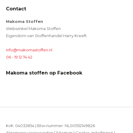
Contact
Makoma Stoffen
Webwinkel Makoma Stoffen
Eigendom van Stoffenhandel Harry Kreeft
info@makomastoffen.nl
06 - 19 12 74 42
Makoma stoffen op Facebook
KvK: 04032854 | Btw-nummer: NL001512149B26
Algemene voorwaarden
|
Sitemap
|
Cookie-instellingen
|