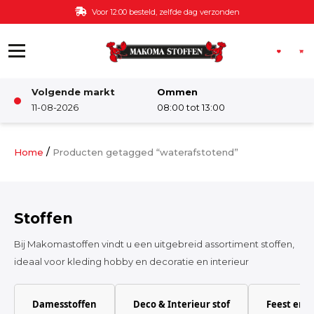
Ga naar de inhoud
Voor 12:00 besteld, zelfde dag verzonden
Volgende markt
Ommen
Winkel
11-08-2026
08:00 tot 13:00
Damesstoffen
/
Home
Producten getagged “waterafstotend”
Deco & Interieur stof
Stoffen
Kinderstoffen
Bij Makomastoffen vindt u een uitgebreid assortiment stoffen,
ideaal voor kleding hobby en decoratie en interieur
Kinderkamer
Damesstoffen
Deco & Interieur stof
Feest en 