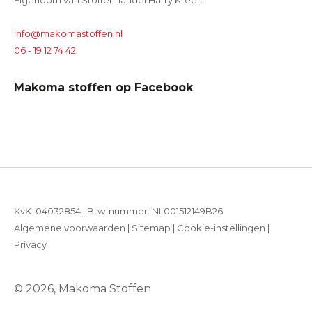
Eigendom van Stoffenhandel Harry Kreeft
info@makomastoffen.nl
06 - 19 12 74 42
Makoma stoffen op Facebook
KvK: 04032854 | Btw-nummer: NL001512149B26
Algemene voorwaarden
|
Sitemap
|
Cookie-instellingen
|
Privacy
© 2026, Makoma Stoffen