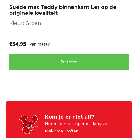
optie
Suéde met Teddy binnenkant Let op de
kan
originele kwaliteit
gekozen
worden
Kleur: Groen
op
de
€
34,95
Per meter
productpagina
Bestellen
Kom je er niet uit?
Neem contact op met Harry van
Makoma Stoffen