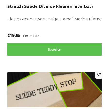
optie
Stretch Suéde Diverse kleuren leverbaar
kan
gekozen
worden
Kleur: Groen, Zwart, Beige, Camel, Marine Blauw
op
de
€
19,95
Per meter
productpagina
Bestellen
Dit
product
heeft
meerdere
variaties.
Deze