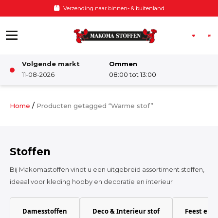
Ga naar de inhoud
Voor 12:00 besteld, zelfde dag verzonden
Volgende markt
Ommen
Winkel
11-08-2026
08:00 tot 13:00
Damesstoffen
/
Home
Producten getagged “Warme stof”
Deco & Interieur stof
Stoffen
Kinderstoffen
Bij Makomastoffen vindt u een uitgebreid assortiment stoffen,
ideaal voor kleding hobby en decoratie en interieur
Kinderkamer
Damesstoffen
Deco & Interieur stof
Feest en 