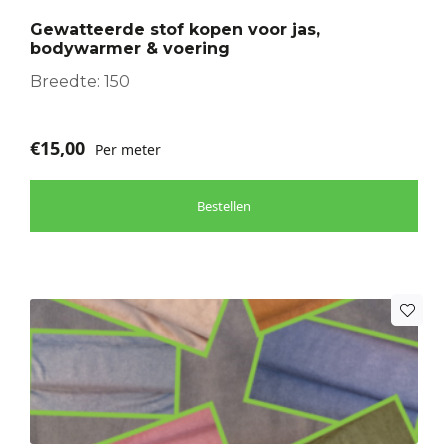
optie
Gewatteerde stof kopen voor jas,
kan
bodywarmer & voering
gekozen
worden
Breedte: 150
op
de
€
15,00
Per meter
productpagina
Bestellen
Dit
product
heeft
meerdere
variaties.
Deze