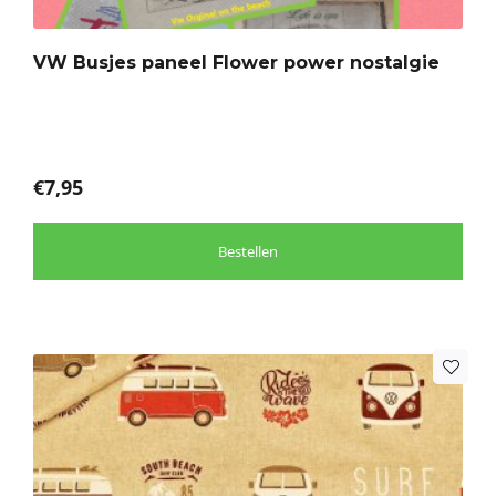
Deze
optie
VW Busjes paneel Flower power nostalgie
kan
gekozen
worden
op
de
€
7,95
productpagina
Bestellen