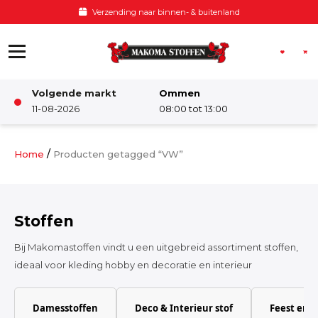
Ga naar de inhoud
Voor 12:00 besteld, zelfde dag verzonden
Volgende markt
Ommen
Winkel
11-08-2026
08:00 tot 13:00
Damesstoffen
/
Home
Producten getagged “VW”
Deco & Interieur stof
Stoffen
Kinderstoffen
Bij Makomastoffen vindt u een uitgebreid assortiment stoffen,
ideaal voor kleding hobby en decoratie en interieur
Kinderkamer
Damesstoffen
Deco & Interieur stof
Feest en 