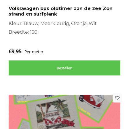
Volkswagen bus oldtimer aan de zee Zon
strand en surfplank
Kleur: Blauw, Meerkleurig, Oranje, Wit
Breedte: 150
€
9,95
Per meter
Bestellen
Dit
product
heeft
meerdere
variaties.