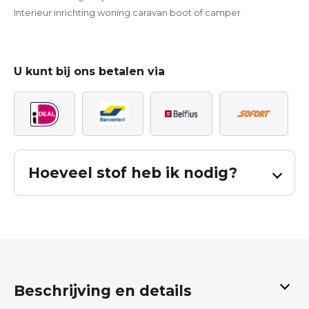
Interieur inrichting woning caravan boot of camper
U kunt bij ons betalen via
Hoeveel stof heb ik nodig?
Bereken hoeveel stof u nodig heeft voor
uw gordijnen.
De berekening is inclusief patroon verval en inclusief zoom. Bij
Beschrijving en details
een effen stof dient u 65cm per baan in mindering te brengen.
Deze berekening is een hulpmiddel, er kunnen geen rechten