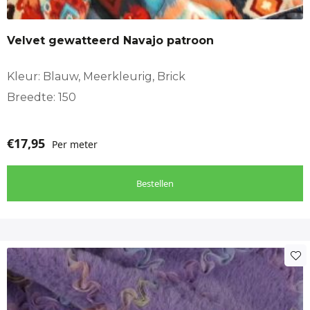
Camper interieur, caravankussens, Decoratie
Velvet gewatteerd Navajo patroon
Totaal:
Kleur: Blauw, Meerkleurig, Brick
cm
Breedte: 150
€
17,95
Per meter
Bestellen