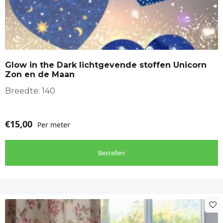
heeft
meerdere
variaties.
Deze
optie
Glow in the Dark lichtgevende stoffen Unicorn
kan
Zon en de Maan
gekozen
worden
Breedte: 140
op
de
€
15,00
Per meter
productpagina
Bestellen