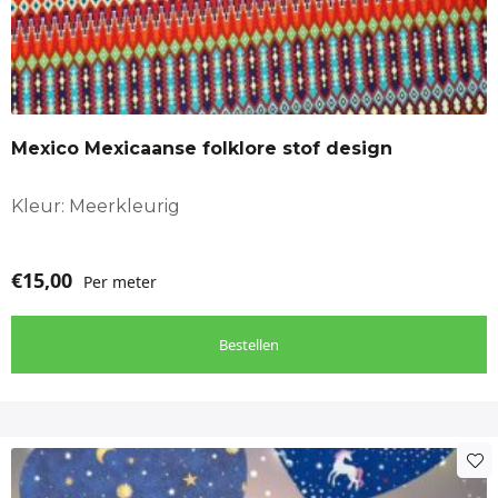
Mexico Mexicaanse folklore stof design
Kleur: Meerkleurig
€
15,00
Per meter
Bestellen
Dit
product