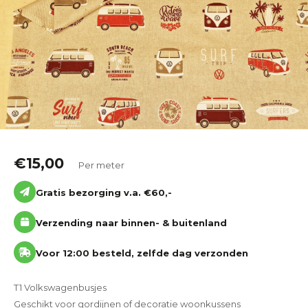
Katoen
Grootverbruik
Tijdpakker stof
€
15,00
Per meter
Gratis bezorging v.a. €60,-
Verzending naar binnen- & buitenland
Voor 12:00 besteld, zelfde dag verzonden
T1 Volkswagenbusjes
Geschikt voor gordijnen of decoratie woonkussens