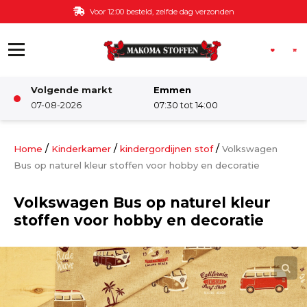
Ga naar de inhoud
Voor 12:00 besteld, zelfde dag verzonden
Volgende markt
Emmen
Winkel
07-08-2026
07:30 tot 14:00
Damesstoffen
/
/
/
Home
Kinderkamer
kindergordijnen stof
Volkswagen
Bus op naturel kleur stoffen voor hobby en decoratie
Deco & Interieur stof
Volkswagen Bus op naturel kleur
stoffen voor hobby en decoratie
Kinderstoffen
Kinderkamer