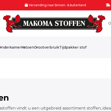
Verzending naar binnen- & buitenland
O
inderkamer
Katoen
Grootverbruik
Tijdpakker stof
fen
stoffen vindt u een uitgebreid assortiment stoffen, idea