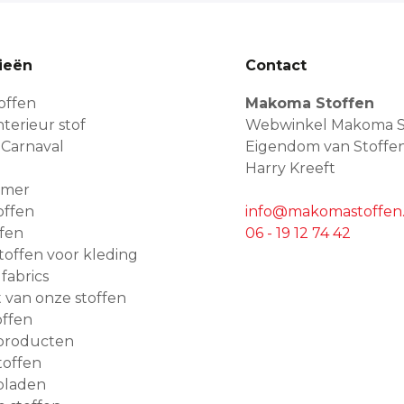
ieën
Contact
offen
Makoma Stoffen
terieur stof
Webwinkel Makoma S
 Carnaval
Eigendom van Stoffe
Harry Kreeft
amer
offen
info@makomastoffen.
ffen
06 - 19 12 74 42
 stoffen voor kleding
 fabrics
van onze stoffen
ffen
producten
toffen
bladen