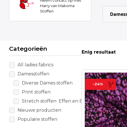
Neem contact op met
Harry van Makoma
Stoffen
Damess
Categorieën
Enig resultaat
All ladies fabrics
Damesstoffen
Diverse Dames stoffen
-24%
Print stoffen
Stretch stoffen Effen en Bewerkt
Nieuwe producten
Populaire stoffen