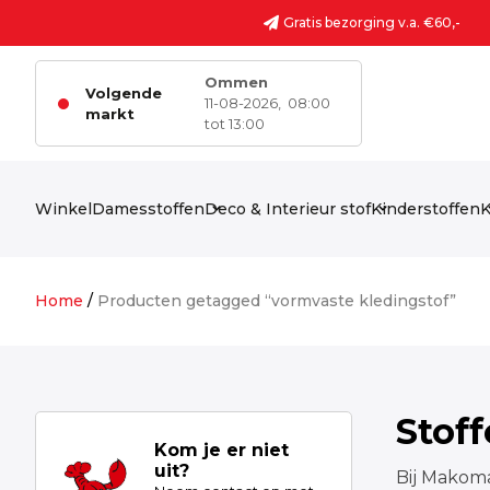
Ga naar de inhoud
Gratis bezorging v.a. €60,-
Ommen
Volgende
11-08-2026,
08:00
markt
tot 13:00
Winkel
Damesstoffen
Deco & Interieur stof
Kinderstoffen
K
Home
/
Producten getagged “vormvaste kledingstof”
Stof
Kom je er niet
uit?
Bij Makoma