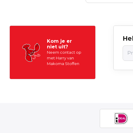
Hel
Kom je er
niet uit?
Neem contact op
met Harry van
Makoma Stoffen