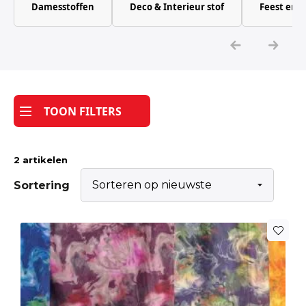
Damesstoffen
Deco & Interieur stof
Feest en 
Katoen
Grootverbruik
Tijdpakker stof
TOON FILTERS
2 artikelen
Sortering
Dit
product
heeft
meerdere
variaties.