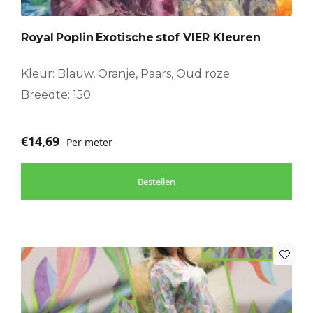
Deze
optie
Royal Poplin Exotische stof VIER Kleuren
kan
gekozen
worden
Kleur: Blauw, Oranje, Paars, Oud roze
op
Breedte: 150
de
productpagina
€
14,69
Per meter
Bestellen