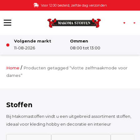
Ga naar de inhoud
Voor 12:00 besteld, zelfde dag verzonden
Volgende markt
Ommen
Winkel
11-08-2026
08:00 tot 13:00
Damesstoffen
/
Home
Producten getagged “vlotte zelfmaakmode voor
dames”
Deco & Interieur stof
Stoffen
Kinderstoffen
Bij Makomastoffen vindt u een uitgebreid assortiment stoffen,
ideaal voor kleding hobby en decoratie en interieur
Kinderkamer