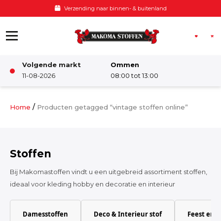
Ga naar de inhoud
Verzending naar binnen- & buitenland
Volgende markt
Ommen
Winkel
11-08-2026
08:00 tot 13:00
Damesstoffen
/
Home
Producten getagged “vintage stoffen online”
Deco & Interieur stof
Stoffen
Kinderstoffen
Bij Makomastoffen vindt u een uitgebreid assortiment stoffen,
ideaal voor kleding hobby en decoratie en interieur
Kinderkamer
Damesstoffen
Deco & Interieur stof
Feest en 