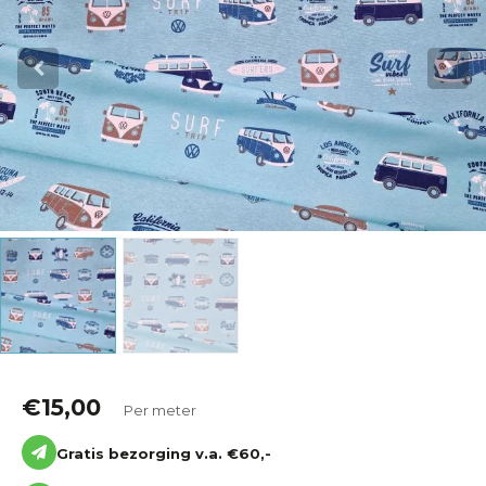
Katoen
Grootverbruik
Tijdpakker stof
€
15,00
Per meter
Gratis bezorging v.a. €60,-