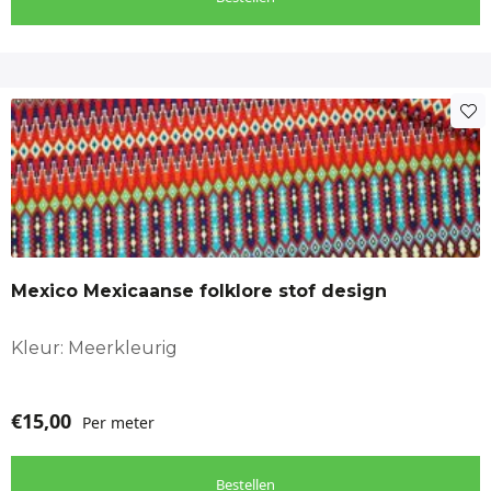
gordijnen en meer.
Of je nu een camperliefhebber
bent of gewoon houdt van nostalgie: deze stof
brengt karakter in elk ontwerp.
De busjes zorgen
voor een vrolijke uitstraling en maken van elk DIY-
project een eyecatcher.
Inspiratie nodig?
Maak een
strandtas met road-trip-thema, een kussen voor je
camperbank of een wandkleed dat je interieur
laat glimlachen. De mogelijkheden zijn eindeloos!
Meer stoffen met Volkswagen busjes zien klik op
onderstaande link
https://makomastoffen.nl/product-
category/deco-interieur-stof/?filters=product_cat[191]
Blijf op de hoogte van nieuwe stoffen Volg ons op
Mexico Mexicaanse folklore stof design
Facebook
https://www.facebook.com/Makomastoffen
Kleur: Meerkleurig
€
15,00
Per meter
Bestellen