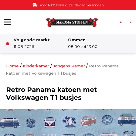
Ga naar de inhoud
Voor 12:00 besteld, zelfde dag verzonden
Volgende markt
Ommen
Winkel
11-08-2026
08:00 tot 13:00
Damesstoffen
/
/
/
Home
Kinderkamer
Jongens Kamer
Retro Panama
katoen met Volkswagen T1 busjes
Deco & Interieur stof
Retro Panama katoen met
Volkswagen T1 busjes
Kinderstoffen
Kinderkamer